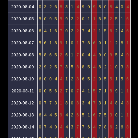
2020-08-04
0
3
2
6
8
3
1
4
9
0
9
8
0
8
4
0
4
2020-08-05
5
0
9
5
5
9
2
2
0
1
1
6
5
2
5
1
6
2020-08-06
6
4
1
6
7
0
2
2
7
4
2
1
5
6
2
4
6
2020-08-07
5
6
1
8
9
1
0
1
7
8
6
0
1
1
2
8
1
2020-08-08
5
8
6
5
2
6
1
7
0
4
4
9
0
9
5
4
9
2020-08-09
2
9
2
5
7
3
5
8
8
5
4
8
2
1
0
3
3
2020-08-10
6
0
0
4
4
1
2
3
6
5
2
0
5
5
1
5
6
2020-08-11
0
0
5
6
2
7
0
7
4
1
5
7
1
8
9
1
1
2020-08-12
0
7
7
3
1
8
0
8
3
4
7
3
1
4
8
4
3
2020-08-13
6
4
4
5
9
4
2
6
5
1
6
7
5
3
0
1
1
2020-08-14
0
7
4
0
4
4
3
7
7
6
4
7
8
6
2
6
8