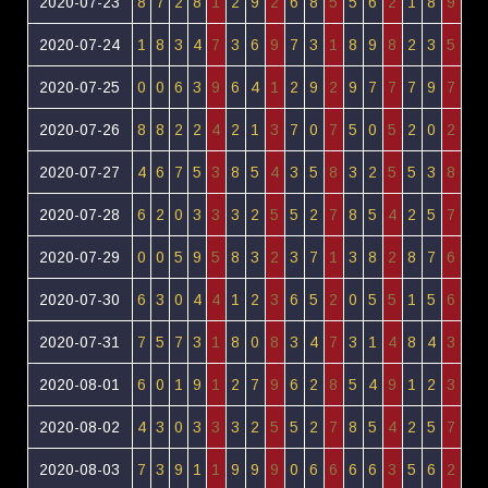
2020-07-23
8
7
2
8
1
2
9
2
6
8
5
5
6
2
1
8
9
2020-07-24
1
8
3
4
7
3
6
9
7
3
1
8
9
8
2
3
5
2020-07-25
0
0
6
3
9
6
4
1
2
9
2
9
7
7
7
9
7
2020-07-26
8
8
2
2
4
2
1
3
7
0
7
5
0
5
2
0
2
2020-07-27
4
6
7
5
3
8
5
4
3
5
8
3
2
5
5
3
8
2020-07-28
6
2
0
3
3
3
2
5
5
2
7
8
5
4
2
5
7
2020-07-29
0
0
5
9
5
8
3
2
3
7
1
3
8
2
8
7
6
2020-07-30
6
3
0
4
4
1
2
3
6
5
2
0
5
5
1
5
6
2020-07-31
7
5
7
3
1
8
0
8
3
4
7
3
1
4
8
4
3
2020-08-01
6
0
1
9
1
2
7
9
6
2
8
5
4
9
1
2
3
2020-08-02
4
3
0
3
3
3
2
5
5
2
7
8
5
4
2
5
7
2020-08-03
7
3
9
1
1
9
9
9
0
6
6
6
6
3
5
6
2