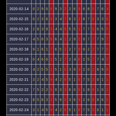
2020-02-14
0
2
9
0
9
9
3
3
2
6
8
6
8
5
7
6
4
2020-02-15
0
2
3
6
9
3
4
7
8
3
2
8
7
6
3
3
6
2020-02-16
2
8
3
9
3
4
4
8
5
5
1
7
7
5
0
5
5
2020-02-17
4
5
6
3
9
6
4
1
2
9
2
9
7
7
7
9
7
2020-02-18
9
1
6
1
7
6
5
2
2
7
9
9
2
2
7
7
5
2020-02-19
0
4
6
6
3
5
2
7
2
4
6
2
5
7
7
4
2
2020-02-20
4
2
5
5
1
5
1
6
3
9
3
2
0
2
8
9
8
2020-02-21
3
2
4
5
9
4
2
6
5
1
6
7
5
3
0
1
1
2020-02-22
7
5
3
2
5
0
3
3
6
0
6
1
8
9
1
0
1
2020-02-23
8
5
8
3
2
5
9
5
3
6
9
2
6
8
8
6
5
2020-02-24
3
1
4
5
9
4
2
6
5
1
6
7
5
3
0
1
1