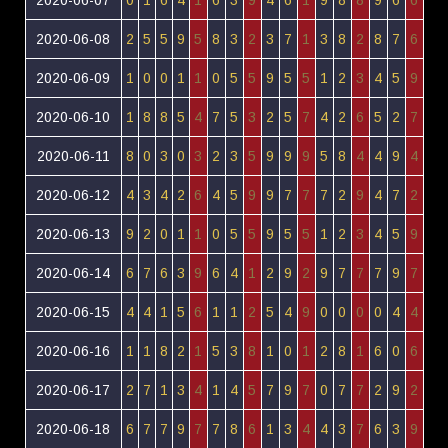
2020-06-07
0
1
6
4
1
6
3
9
4
6
1
9
8
8
9
6
6
2020-06-08
2
5
5
9
5
8
3
2
3
7
1
3
8
2
8
7
6
2020-06-09
1
0
0
1
1
0
5
5
9
5
5
1
2
3
4
5
9
2020-06-10
1
8
8
5
4
7
5
3
2
5
7
4
2
6
5
2
7
2020-06-11
8
0
3
0
3
2
3
5
9
9
9
5
8
4
4
9
4
2020-06-12
4
3
4
2
6
4
5
9
9
7
7
7
2
9
4
7
2
2020-06-13
9
2
0
1
1
0
5
5
9
5
5
1
2
3
4
5
9
2020-06-14
6
7
6
3
9
6
4
1
2
9
2
9
7
7
7
9
7
2020-06-15
4
4
1
5
6
1
1
2
5
4
9
0
0
0
0
4
4
2020-06-16
1
1
8
2
1
5
3
8
1
0
1
2
8
1
6
0
6
2020-06-17
2
7
1
3
4
1
4
5
7
9
7
0
7
7
2
9
2
2020-06-18
6
7
7
9
7
7
8
6
1
3
4
4
3
7
6
3
9