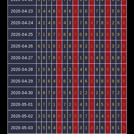
2020-04-23
3
4
4
8
3
4
6
1
0
0
0
7
9
7
5
0
5
2020-04-24
4
2
4
0
4
4
3
7
7
6
4
7
8
6
2
6
8
2020-04-25
7
1
8
7
6
8
8
7
0
9
9
3
3
6
5
9
5
2020-04-26
6
5
1
0
1
1
8
9
8
2
1
0
3
3
3
2
5
2020-04-27
5
8
7
8
6
7
9
7
1
8
9
4
6
1
6
8
5
2020-04-28
1
5
6
4
1
6
3
9
4
6
1
9
8
8
9
6
6
2020-04-29
7
6
6
4
1
6
3
9
4
6
1
9
8
8
9
6
6
2020-04-30
6
8
7
0
7
5
6
2
2
2
4
2
9
2
7
2
9
2020-05-01
0
7
7
1
8
7
2
9
4
3
7
4
5
9
9
3
3
2020-05-02
3
5
0
8
8
1
7
8
5
7
3
0
4
4
0
7
7
2020-05-03
5
5
9
4
4
8
9
8
3
1
4
3
6
9
8
1
9