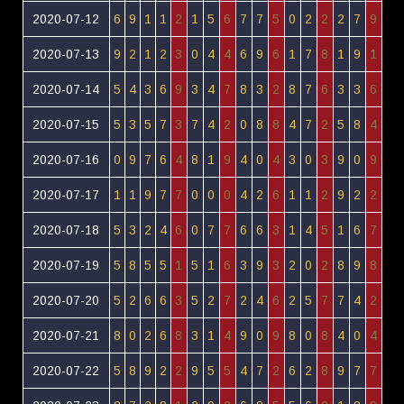
2020-07-12
6
9
1
1
2
1
5
6
7
7
5
0
2
2
2
7
9
2020-07-13
9
2
1
2
3
0
4
4
6
9
6
1
7
8
1
9
1
2020-07-14
5
4
3
6
9
3
4
7
8
3
2
8
7
6
3
3
6
2020-07-15
5
3
5
7
3
7
4
2
0
8
8
4
7
2
5
8
4
2020-07-16
0
9
7
6
4
8
1
9
4
0
4
3
0
3
9
0
9
2020-07-17
1
1
9
7
7
0
0
0
4
2
6
1
1
2
9
2
2
2020-07-18
5
3
2
4
6
0
7
7
6
6
3
1
4
5
1
6
7
2020-07-19
5
8
5
5
1
5
1
6
3
9
3
2
0
2
8
9
8
2020-07-20
5
2
6
6
3
5
2
7
2
4
6
2
5
7
7
4
2
2020-07-21
8
0
2
6
8
3
1
4
9
0
9
8
0
8
4
0
4
2020-07-22
5
8
9
2
2
9
5
5
4
7
2
6
2
8
9
7
7