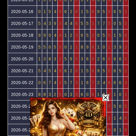
2020-05-16
0
1
5
4
9
6
2
8
1
5
6
9
5
5
6
5
2
2020-05-17
5
4
3
9
3
4
4
8
5
5
1
7
7
5
0
5
5
2020-05-18
9
9
0
4
4
1
2
3
6
5
2
0
5
5
1
5
6
2020-05-19
5
5
0
5
5
0
1
1
8
9
8
1
0
1
3
9
3
2020-05-20
1
3
8
3
2
5
9
5
3
6
9
2
6
8
8
6
5
2020-05-21
5
4
5
4
9
6
2
8
1
5
6
9
5
5
6
5
2
2020-05-22
0
6
7
4
2
5
7
3
1
6
7
2
4
6
6
6
3
2020-05-23
8
8
3
2
5
0
3
3
6
0
6
1
8
9
1
0
1
2020-05-24
5
0
4
8
3
4
6
1
0
0
0
7
9
7
5
0
5
2020-05-25
6
9
4
6
1
4
8
3
6
4
1
7
3
1
1
4
5
2020-05-26
0
5
9
4
4
8
9
8
3
1
4
3
6
9
8
1
9