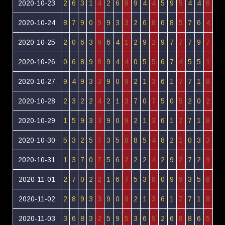
2020-10-23
2
6
3
1
4
2
6
8
9
4
4
5
9
5
4
4
8
2020-10-24
8
7
9
0
9
9
3
3
2
6
8
6
8
5
7
6
4
2020-10-25
2
0
6
3
9
6
4
1
2
9
2
9
7
7
7
9
7
2020-10-26
0
6
8
9
8
9
4
4
0
5
5
6
7
4
5
5
1
2020-10-27
9
4
9
3
3
9
0
9
2
1
3
6
1
7
7
1
8
2020-10-28
2
3
2
2
4
2
1
3
7
0
7
5
0
5
2
0
2
2020-10-29
1
5
9
3
3
9
0
9
2
1
3
6
1
7
7
1
8
2020-10-30
5
3
2
5
7
3
5
8
8
5
4
8
2
1
0
3
3
2020-10-31
1
3
7
0
7
5
6
2
2
2
4
2
9
2
7
2
9
2020-11-01
2
7
0
2
2
1
6
7
5
3
8
0
9
9
3
5
8
2020-11-02
2
8
9
3
3
9
0
9
2
1
3
6
1
7
7
1
8
2020-11-03
3
6
8
3
2
5
9
5
3
6
9
2
6
8
8
6
5