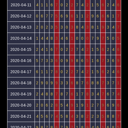
2020-04-11
4
1
1
6
7
0
2
2
7
4
2
1
5
6
2
4
6
2020-04-12
0
6
7
7
5
6
9
6
1
1
2
9
6
6
6
1
7
2020-04-13
2
0
2
3
5
3
0
3
8
4
3
8
1
9
3
4
7
2020-04-14
1
4
4
8
3
4
6
1
0
0
0
7
9
7
5
0
5
2020-04-15
2
4
1
6
7
0
2
2
7
4
2
1
5
6
2
4
6
2020-04-16
5
7
3
3
6
0
9
9
8
6
5
1
6
7
3
6
9
2020-04-17
6
1
1
7
8
0
2
2
7
4
2
1
5
6
2
4
6
2020-04-18
2
9
0
9
9
3
3
6
8
7
6
8
8
7
3
7
1
2020-04-19
2
4
8
8
7
8
7
6
1
7
8
3
4
7
6
7
4
2020-04-20
2
0
6
2
8
5
4
9
1
9
1
2
7
9
6
9
6
2020-04-21
4
5
6
7
4
5
8
4
3
8
2
2
3
5
8
8
7
2020-04-22
9
8
7
8
6
7
9
7
1
8
9
4
6
1
6
8
5