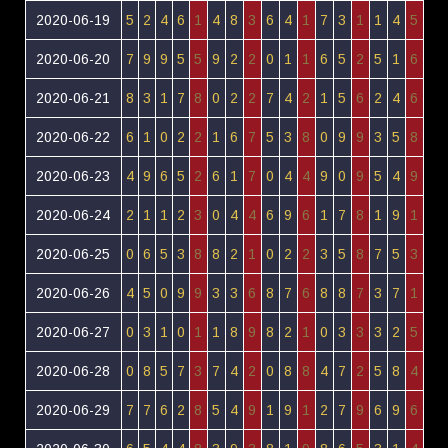
2020-06-19
5
2
4
6
1
4
8
3
6
4
1
7
3
1
1
4
5
2020-06-20
7
9
9
5
5
9
2
2
0
1
1
6
5
2
5
1
6
2020-06-21
8
3
1
7
8
0
2
2
7
4
2
1
5
6
2
4
6
2020-06-22
6
1
0
2
2
1
6
7
5
3
8
0
9
9
3
5
8
2020-06-23
4
9
6
5
2
6
1
7
0
4
4
9
0
9
5
4
9
2020-06-24
2
1
1
2
3
0
4
4
6
9
6
1
7
8
1
9
1
2020-06-25
0
6
5
3
8
8
2
1
0
2
2
3
5
8
7
5
3
2020-06-26
4
5
0
9
9
3
3
6
8
7
6
8
8
7
3
7
1
2020-06-27
0
3
1
0
1
1
8
9
8
2
1
0
3
3
3
2
5
2020-06-28
0
8
5
7
3
7
4
2
0
8
8
4
7
2
5
8
4
2020-06-29
7
7
6
2
8
5
4
9
1
9
1
2
7
9
6
9
6