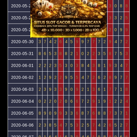
2020-05-27
4
6
0
7
7
2
4
6
5
8
4
5
7
3
0
8
8
2020-05-28
1
8
1
0
1
1
8
9
8
2
1
0
3
3
3
2
5
2020-05-29
8
9
3
7
1
3
8
2
5
9
5
8
3
2
0
9
9
2020-05-30
3
7
4
2
6
4
5
9
9
7
7
7
2
9
4
7
2
2020-05-31
8
6
5
3
8
8
2
1
0
2
2
3
5
8
7
5
3
2020-06-01
2
2
2
3
5
3
0
3
8
4
3
8
1
9
3
4
7
2020-06-02
1
2
9
2
2
9
5
5
4
7
2
6
2
8
9
7
7
2020-06-03
2
3
9
3
3
9
0
9
2
1
3
6
1
7
7
1
8
2020-06-04
0
2
2
0
2
0
6
6
7
2
9
1
9
1
2
2
4
2020-06-05
8
9
0
9
9
3
3
6
8
7
6
8
8
7
3
7
1
2020-06-06
2
3
8
5
4
7
5
3
2
5
7
4
2
6
5
2
7