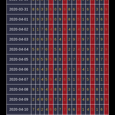
2020-03-31
8
6
3
3
6
0
9
9
8
6
5
1
6
7
3
6
9
2020-04-01
3
9
3
3
6
0
9
9
8
6
5
1
6
7
3
6
9
2020-04-02
1
1
7
6
4
8
1
9
4
0
4
3
0
3
9
0
9
2020-04-03
3
0
6
3
9
6
4
1
2
9
2
9
7
7
7
9
7
2020-04-04
5
8
7
0
7
5
6
2
2
2
4
2
9
2
7
2
9
2020-04-05
3
9
5
9
5
8
3
2
3
7
1
3
8
2
8
7
6
2020-04-06
2
6
4
3
7
4
0
4
7
1
8
4
1
5
2
1
3
2020-04-07
6
7
4
5
9
4
2
6
5
1
6
7
5
3
0
1
1
2020-04-08
9
1
9
4
4
8
9
8
3
1
4
3
6
9
8
1
9
2020-04-09
2
4
8
0
8
7
3
1
4
9
4
4
8
3
9
9
9
2020-04-10
7
4
2
4
6
0
7
7
6
6
3
1
4
5
1
6
7