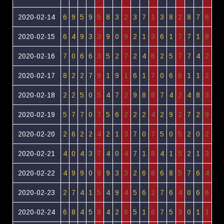
2020-02-14
6
9
5
9
5
8
3
2
3
7
1
3
8
2
8
7
6
2020-02-15
6
4
9
3
3
9
0
9
2
1
3
6
1
7
7
1
8
2020-02-16
7
0
6
6
3
5
2
7
2
4
6
2
5
7
7
4
2
2020-02-17
8
2
2
7
9
1
9
1
6
1
7
0
6
6
1
1
2
2020-02-18
2
2
5
0
5
4
7
2
9
8
8
7
4
2
4
8
3
2020-02-19
5
7
7
0
7
5
6
2
2
2
4
2
9
2
7
2
9
2020-02-20
2
6
2
2
4
2
1
3
7
0
7
5
0
5
2
0
2
2020-02-21
4
0
4
3
7
4
0
4
7
1
8
4
1
5
2
1
3
2020-02-22
4
9
9
0
9
9
3
3
2
6
8
6
8
5
7
6
4
2020-02-23
2
7
4
1
5
4
9
4
5
6
2
7
6
4
0
6
6
2020-02-24
6
8
4
5
9
4
2
6
5
1
6
7
5
3
0
1
1