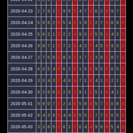
2020-04-23
2
7
9
2
2
9
5
5
4
7
2
6
2
8
9
7
7
2020-04-24
5
0
6
2
8
5
4
9
1
9
1
2
7
9
6
9
6
2020-04-25
5
6
2
1
3
2
2
4
9
3
3
5
5
1
4
3
7
2020-04-26
9
8
7
1
8
7
2
9
4
3
7
4
5
9
9
3
3
2020-04-27
2
7
5
9
5
8
3
2
3
7
1
3
8
2
8
7
6
2020-04-28
6
0
5
4
9
6
2
8
1
5
6
9
5
5
6
5
2
2020-04-29
3
0
4
3
7
4
0
4
7
1
8
4
1
5
2
1
3
2020-04-30
8
2
0
6
6
2
0
2
9
1
1
5
1
6
4
1
5
2020-05-01
9
9
0
7
7
2
4
6
5
8
4
5
7
3
0
8
8
2020-05-02
8
4
3
9
3
4
4
8
5
5
1
7
7
5
0
5
5
2020-05-03
3
3
6
5
2
6
1
7
0
4
4
9
0
9
5
4
9