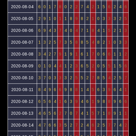
2020-08-04
6
0
1
7
8
0
2
2
7
4
2
1
5
6
2
4
6
2020-08-05
2
9
1
0
1
1
8
9
8
2
1
0
3
3
3
2
5
2020-08-06
6
9
4
3
7
4
0
4
7
1
8
4
1
5
2
1
3
2020-08-07
1
3
2
5
7
3
5
8
8
5
4
8
2
1
0
3
3
2020-08-08
3
4
2
7
9
1
9
1
6
1
7
0
6
6
1
1
2
2020-08-09
0
1
0
4
4
1
2
3
6
5
2
0
5
5
1
5
6
2020-08-10
3
7
0
3
3
3
2
5
5
2
7
8
5
4
2
5
7
2020-08-11
8
4
9
6
6
9
8
8
1
4
5
6
3
9
6
4
1
2020-08-12
6
5
6
4
1
6
3
9
4
6
1
9
8
8
9
6
6
2020-08-13
4
6
5
6
2
7
0
7
4
1
5
7
1
8
9
1
1
2020-08-14
4
7
6
6
3
5
2
7
2
4
6
2
5
7
7
4
2