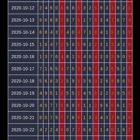
2020-10-12
2
4
6
0
6
6
8
5
3
2
5
9
3
3
8
2
1
2020-10-13
9
6
8
8
7
8
7
6
1
7
8
3
4
7
6
7
4
2020-10-14
6
8
4
3
7
4
0
4
7
1
8
4
1
5
2
1
3
2020-10-15
1
8
4
7
2
5
0
5
9
2
2
2
1
3
4
2
6
2020-10-16
1
3
7
6
4
8
1
9
4
0
4
3
0
3
9
0
9
2020-10-17
7
1
8
5
4
7
5
3
2
5
7
4
2
6
5
2
7
2020-10-18
5
6
8
3
2
5
9
5
3
6
9
2
6
8
8
6
5
2020-10-19
4
9
5
1
6
5
5
1
4
5
9
2
2
4
9
5
5
2020-10-20
4
5
7
7
5
6
9
6
1
1
2
9
6
6
6
1
7
2020-10-21
8
0
7
9
7
7
8
6
1
3
4
4
3
7
6
3
9
2020-10-22
4
2
2
4
6
0
7
7
6
6
3
1
4
5
1
6
7