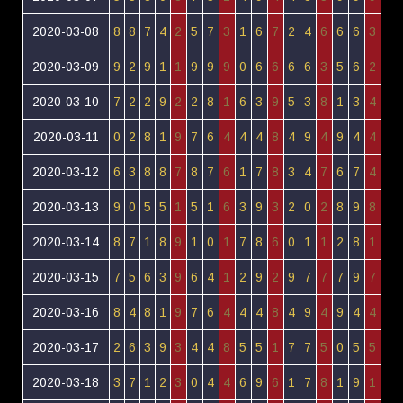
2020-03-08
8
8
7
4
2
5
7
3
1
6
7
2
4
6
6
6
3
2020-03-09
9
2
9
1
1
9
9
9
0
6
6
6
6
3
5
6
2
2020-03-10
7
2
2
9
2
2
8
1
6
3
9
5
3
8
1
3
4
2020-03-11
0
2
8
1
9
7
6
4
4
4
8
4
9
4
9
4
4
2020-03-12
6
3
8
8
7
8
7
6
1
7
8
3
4
7
6
7
4
2020-03-13
9
0
5
5
1
5
1
6
3
9
3
2
0
2
8
9
8
2020-03-14
8
7
1
8
9
1
0
1
7
8
6
0
1
1
2
8
1
2020-03-15
7
5
6
3
9
6
4
1
2
9
2
9
7
7
7
9
7
2020-03-16
8
4
8
1
9
7
6
4
4
4
8
4
9
4
9
4
4
2020-03-17
2
6
3
9
3
4
4
8
5
5
1
7
7
5
0
5
5
2020-03-18
3
7
1
2
3
0
4
4
6
9
6
1
7
8
1
9
1