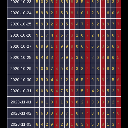
2020-10-23
5
0
2
5
7
3
5
8
8
5
4
8
2
1
0
3
3
2020-10-24
5
9
8
2
1
5
3
8
1
0
1
2
8
1
6
0
6
2020-10-25
5
9
9
2
2
9
5
5
4
7
2
6
2
8
9
7
7
2020-10-26
9
1
7
4
2
5
7
3
1
6
7
2
4
6
6
6
3
2020-10-27
6
9
9
1
1
9
9
9
0
6
6
6
6
3
5
6
2
2020-10-28
6
4
8
3
2
5
9
5
3
6
9
2
6
8
8
6
5
2020-10-29
1
0
6
7
4
5
8
4
3
8
2
2
3
5
8
8
7
2020-10-30
3
5
0
4
4
1
2
3
6
5
2
0
5
5
1
5
6
2020-10-31
9
0
8
5
4
7
5
3
2
5
7
4
2
6
5
2
7
2020-11-01
4
0
1
0
1
1
8
9
8
2
1
0
3
3
3
2
5
2020-11-02
9
6
3
8
2
3
7
1
6
7
4
8
4
3
1
7
8
2020-11-03
8
4
2
9
2
2
8
1
6
3
9
5
3
8
1
3
4