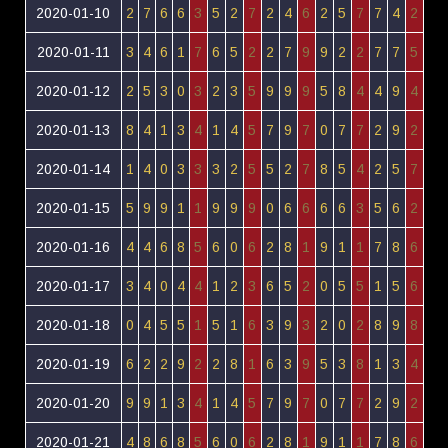
2020-01-10
2
7
6
6
3
5
2
7
2
4
6
2
5
7
7
4
2
2020-01-11
3
4
6
1
7
6
5
2
2
7
9
9
2
2
7
7
5
2020-01-12
2
5
3
0
3
2
3
5
9
9
9
5
8
4
4
9
4
2020-01-13
8
4
1
3
4
1
4
5
7
9
7
0
7
7
2
9
2
2020-01-14
1
4
0
3
3
3
2
5
5
2
7
8
5
4
2
5
7
2020-01-15
5
9
9
1
1
9
9
9
0
6
6
6
6
3
5
6
2
2020-01-16
4
4
6
8
5
6
0
6
2
8
1
9
1
1
7
8
6
2020-01-17
3
4
0
4
4
1
2
3
6
5
2
0
5
5
1
5
6
2020-01-18
0
4
5
5
1
5
1
6
3
9
3
2
0
2
8
9
8
2020-01-19
6
2
2
9
2
2
8
1
6
3
9
5
3
8
1
3
4
2020-01-20
9
9
1
3
4
1
4
5
7
9
7
0
7
7
2
9
2
2020-01-21
4
8
6
8
5
6
0
6
2
8
1
9
1
1
7
8
6