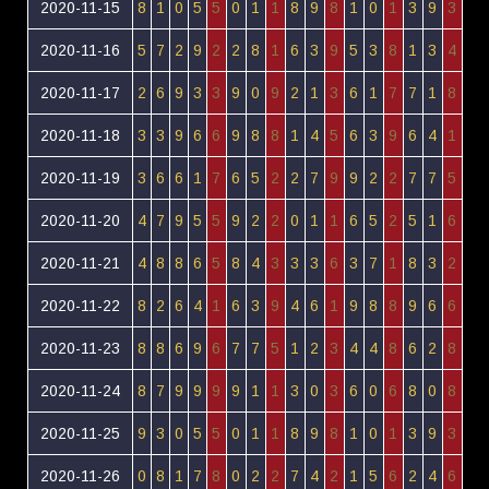
2020-11-15
8
1
0
5
5
0
1
1
8
9
8
1
0
1
3
9
3
2020-11-16
5
7
2
9
2
2
8
1
6
3
9
5
3
8
1
3
4
2020-11-17
2
6
9
3
3
9
0
9
2
1
3
6
1
7
7
1
8
2020-11-18
3
3
9
6
6
9
8
8
1
4
5
6
3
9
6
4
1
2020-11-19
3
6
6
1
7
6
5
2
2
7
9
9
2
2
7
7
5
2020-11-20
4
7
9
5
5
9
2
2
0
1
1
6
5
2
5
1
6
2020-11-21
4
8
8
6
5
8
4
3
3
3
6
3
7
1
8
3
2
2020-11-22
8
2
6
4
1
6
3
9
4
6
1
9
8
8
9
6
6
2020-11-23
8
8
6
9
6
7
7
5
1
2
3
4
4
8
6
2
8
2020-11-24
8
7
9
9
9
9
1
1
3
0
3
6
0
6
8
0
8
2020-11-25
9
3
0
5
5
0
1
1
8
9
8
1
0
1
3
9
3
2020-11-26
0
8
1
7
8
0
2
2
7
4
2
1
5
6
2
4
6