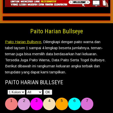
Paito Harian Bullseye
Paito Harian Bullseye
, Dilengkapi dengan paito warna dan
tabel taysen 1 sampai 4 lengkap beserta jumlahnya. teman-
teman juga bisa memilih data berdasarkan hari keluaran.
Tersedia Juga Paito Warna, Data Paito Serta Togel Bullseye.
Berikut dibawah ini rangkuman keluaran angka terbaik dan
terupdate yang dapat kami tampilkan.
PAITO HARIAN BULLSEYE
OK
1
2
3
4
5
6
7