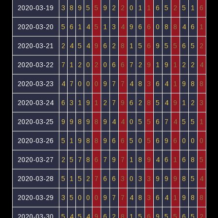
2020-03-19
3
8
9
5
5
9
2
2
0
1
1
6
5
2
5
1
6
2020-03-20
5
6
1
4
5
1
3
4
9
6
6
0
8
8
4
6
1
2020-03-21
2
4
5
4
9
6
2
8
1
5
6
9
5
5
6
5
2
2020-03-22
7
1
2
0
2
0
6
6
7
2
9
1
9
1
2
2
4
2020-03-23
4
7
0
0
0
9
7
7
4
8
3
6
4
1
9
8
8
2020-03-24
6
3
1
9
1
2
7
9
6
2
8
5
4
9
1
2
3
2020-03-25
9
9
8
9
8
9
4
4
0
5
5
6
7
4
5
5
1
2020-03-26
5
1
9
8
8
9
6
6
5
0
5
6
9
6
0
0
0
2020-03-27
2
5
7
8
6
7
9
7
1
8
9
4
6
1
6
8
5
2020-03-28
5
1
5
2
7
6
6
3
0
3
3
9
9
9
8
5
4
2020-03-29
3
5
0
0
0
9
7
7
4
8
3
6
4
1
9
8
8
2020-03-30
5
4
5
4
9
6
2
8
1
5
6
9
5
5
6
5
2