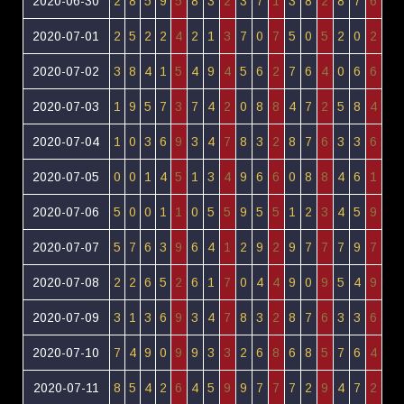
2020-06-30
2
8
5
9
5
8
3
2
3
7
1
3
8
2
8
7
6
2020-07-01
2
5
2
2
4
2
1
3
7
0
7
5
0
5
2
0
2
2020-07-02
3
8
4
1
5
4
9
4
5
6
2
7
6
4
0
6
6
2020-07-03
1
9
5
7
3
7
4
2
0
8
8
4
7
2
5
8
4
2020-07-04
1
0
3
6
9
3
4
7
8
3
2
8
7
6
3
3
6
2020-07-05
0
0
1
4
5
1
3
4
9
6
6
0
8
8
4
6
1
2020-07-06
5
0
0
1
1
0
5
5
9
5
5
1
2
3
4
5
9
2020-07-07
5
7
6
3
9
6
4
1
2
9
2
9
7
7
7
9
7
2020-07-08
2
2
6
5
2
6
1
7
0
4
4
9
0
9
5
4
9
2020-07-09
3
1
3
6
9
3
4
7
8
3
2
8
7
6
3
3
6
2020-07-10
7
4
9
0
9
9
3
3
2
6
8
6
8
5
7
6
4
2020-07-11
8
5
4
2
6
4
5
9
9
7
7
7
2
9
4
7
2