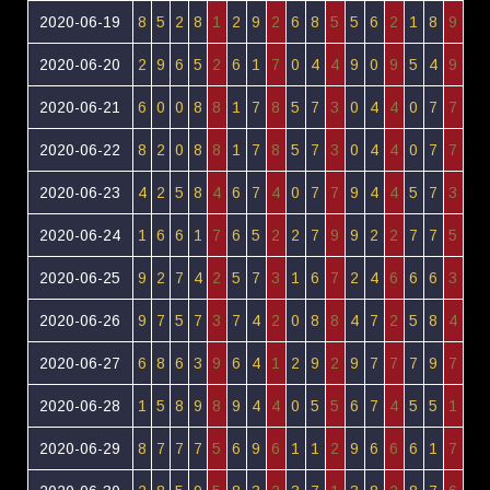
2020-06-19
8
5
2
8
1
2
9
2
6
8
5
5
6
2
1
8
9
2020-06-20
2
9
6
5
2
6
1
7
0
4
4
9
0
9
5
4
9
2020-06-21
6
0
0
8
8
1
7
8
5
7
3
0
4
4
0
7
7
2020-06-22
8
2
0
8
8
1
7
8
5
7
3
0
4
4
0
7
7
2020-06-23
4
2
5
8
4
6
7
4
0
7
7
9
4
4
5
7
3
2020-06-24
1
6
6
1
7
6
5
2
2
7
9
9
2
2
7
7
5
2020-06-25
9
2
7
4
2
5
7
3
1
6
7
2
4
6
6
6
3
2020-06-26
9
7
5
7
3
7
4
2
0
8
8
4
7
2
5
8
4
2020-06-27
6
8
6
3
9
6
4
1
2
9
2
9
7
7
7
9
7
2020-06-28
1
5
8
9
8
9
4
4
0
5
5
6
7
4
5
5
1
2020-06-29
8
7
7
7
5
6
9
6
1
1
2
9
6
6
6
1
7