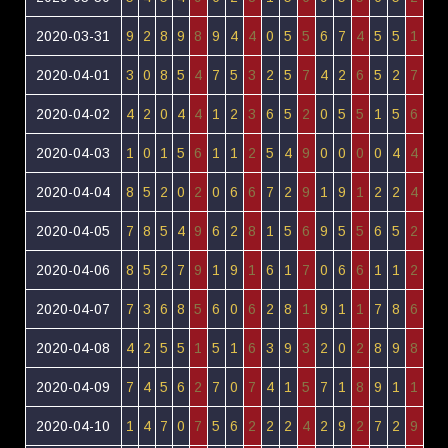
2020-03-31
9
2
8
9
8
9
4
4
0
5
5
6
7
4
5
5
1
2020-04-01
3
0
8
5
4
7
5
3
2
5
7
4
2
6
5
2
7
2020-04-02
4
2
0
4
4
1
2
3
6
5
2
0
5
5
1
5
6
2020-04-03
1
0
1
5
6
1
1
2
5
4
9
0
0
0
0
4
4
2020-04-04
8
5
2
0
2
0
6
6
7
2
9
1
9
1
2
2
4
2020-04-05
7
8
5
4
9
6
2
8
1
5
6
9
5
5
6
5
2
2020-04-06
8
5
2
7
9
1
9
1
6
1
7
0
6
6
1
1
2
2020-04-07
7
3
6
8
5
6
0
6
2
8
1
9
1
1
7
8
6
2020-04-08
4
2
5
5
1
5
1
6
3
9
3
2
0
2
8
9
8
2020-04-09
7
4
5
6
2
7
0
7
4
1
5
7
1
8
9
1
1
2020-04-10
1
4
7
0
7
5
6
2
2
2
4
2
9
2
7
2
9