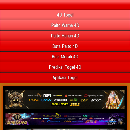
4D Togel
Paito Warna 4D
Paito Harian 4D
Data Paito 4D
Bola Merah 4D
Prediksi Togel 4D
Aplikasi Togel