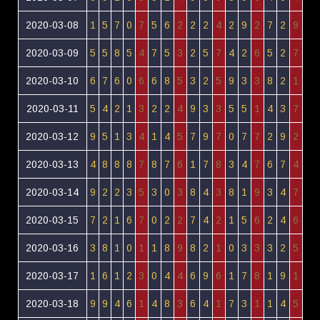
2020-03-08
1
5
7
0
7
5
6
2
2
2
4
2
9
2
7
2
9
2020-03-09
5
5
8
5
4
7
5
3
2
5
7
4
2
6
5
2
7
2020-03-10
6
7
6
0
6
6
8
5
3
2
5
9
3
3
8
2
1
2020-03-11
5
4
2
1
3
2
2
4
9
3
3
5
5
1
4
3
7
2020-03-12
9
5
1
3
4
1
4
5
7
9
7
0
7
7
2
9
2
2020-03-13
4
8
8
8
7
8
7
6
1
7
8
3
4
7
6
7
4
2020-03-14
9
2
2
3
5
3
0
3
8
4
3
8
1
9
3
4
7
2020-03-15
7
2
1
6
7
0
2
2
7
4
2
1
5
6
2
4
6
2020-03-16
3
8
1
0
1
1
8
9
8
2
1
0
3
3
3
2
5
2020-03-17
1
6
1
2
3
0
4
4
6
9
6
1
7
8
1
9
1
2020-03-18
9
9
4
6
1
4
8
3
6
4
1
7
3
1
1
4
5