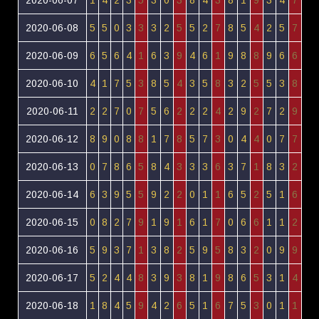
2020-06-07
1
4
2
3
5
3
0
3
8
4
3
8
1
9
3
4
7
2020-06-08
5
5
0
3
3
3
2
5
5
2
7
8
5
4
2
5
7
2020-06-09
6
5
6
4
1
6
3
9
4
6
1
9
8
8
9
6
6
2020-06-10
4
1
7
5
3
8
5
4
3
5
8
3
2
5
5
3
8
2020-06-11
2
2
7
0
7
5
6
2
2
2
4
2
9
2
7
2
9
2020-06-12
8
9
0
8
8
1
7
8
5
7
3
0
4
4
0
7
7
2020-06-13
0
7
8
6
5
8
4
3
3
3
6
3
7
1
8
3
2
2020-06-14
6
3
9
5
5
9
2
2
0
1
1
6
5
2
5
1
6
2020-06-15
0
8
2
7
9
1
9
1
6
1
7
0
6
6
1
1
2
2020-06-16
5
9
3
7
1
3
8
2
5
9
5
8
3
2
0
9
9
2020-06-17
5
2
4
4
8
3
9
3
8
1
9
8
6
5
3
1
4
2020-06-18
1
8
4
5
9
4
2
6
5
1
6
7
5
3
0
1
1