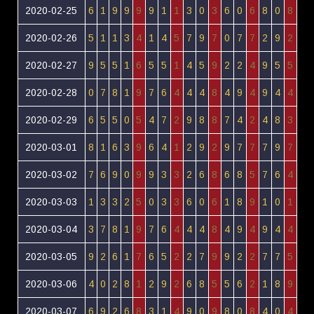
2020-02-25
6
1
9
9
9
9
1
1
3
0
3
6
0
6
8
0
8
2020-02-26
5
1
1
3
4
1
4
5
7
9
7
0
7
7
2
9
2
2020-02-27
9
5
5
1
6
5
5
1
4
5
9
2
2
4
9
5
5
2020-02-28
0
7
8
1
9
7
6
4
4
4
8
4
9
4
9
4
4
2020-02-29
6
5
5
0
5
4
7
2
9
8
8
7
4
2
4
8
3
2020-03-01
8
1
6
3
9
6
4
1
2
9
2
9
7
7
7
9
7
2020-03-02
7
6
9
0
9
9
3
3
2
6
8
6
8
5
7
6
4
2020-03-03
1
3
3
2
5
0
3
3
6
0
6
1
8
9
1
0
1
2020-03-04
3
7
8
1
9
7
6
4
4
4
8
4
9
4
9
4
4
2020-03-05
9
2
6
1
7
6
5
2
2
7
9
9
2
2
7
7
5
2020-03-06
4
0
2
8
1
2
9
2
6
8
5
5
6
2
1
8
9
2020-03-07
6
9
2
6
8
3
1
4
9
0
9
8
0
8
4
0
4