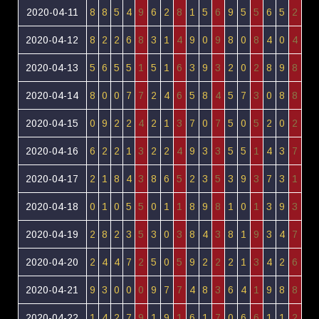
2020-04-11
8
8
5
4
9
6
2
8
1
5
6
9
5
5
6
5
2
2020-04-12
8
2
2
6
8
3
1
4
9
0
9
8
0
8
4
0
4
2020-04-13
5
6
5
5
1
5
1
6
3
9
3
2
0
2
8
9
8
2020-04-14
8
0
0
7
7
2
4
6
5
8
4
5
7
3
0
8
8
2020-04-15
0
9
2
2
4
2
1
3
7
0
7
5
0
5
2
0
2
2020-04-16
6
2
2
1
3
2
2
4
9
3
3
5
5
1
4
3
7
2020-04-17
2
1
8
4
3
8
6
5
2
3
5
3
9
3
7
3
1
2020-04-18
0
1
0
5
5
0
1
1
8
9
8
1
0
1
3
9
3
2020-04-19
2
8
2
3
5
3
0
3
8
4
3
8
1
9
3
4
7
2020-04-20
2
4
4
7
2
5
0
5
9
2
2
2
1
3
4
2
6
2020-04-21
9
3
0
0
0
9
7
7
4
8
3
6
4
1
9
8
8
2020-04-22
1
4
2
7
9
1
9
1
6
1
7
0
6
6
1
1
2