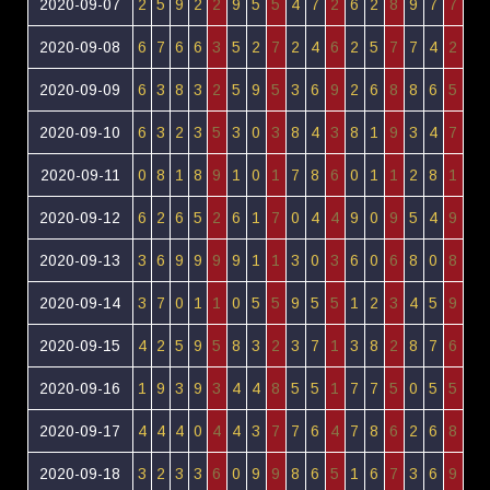
2020-09-07
2
5
9
2
2
9
5
5
4
7
2
6
2
8
9
7
7
2020-09-08
6
7
6
6
3
5
2
7
2
4
6
2
5
7
7
4
2
2020-09-09
6
3
8
3
2
5
9
5
3
6
9
2
6
8
8
6
5
2020-09-10
6
3
2
3
5
3
0
3
8
4
3
8
1
9
3
4
7
2020-09-11
0
8
1
8
9
1
0
1
7
8
6
0
1
1
2
8
1
2020-09-12
6
2
6
5
2
6
1
7
0
4
4
9
0
9
5
4
9
2020-09-13
3
6
9
9
9
9
1
1
3
0
3
6
0
6
8
0
8
2020-09-14
3
7
0
1
1
0
5
5
9
5
5
1
2
3
4
5
9
2020-09-15
4
2
5
9
5
8
3
2
3
7
1
3
8
2
8
7
6
2020-09-16
1
9
3
9
3
4
4
8
5
5
1
7
7
5
0
5
5
2020-09-17
4
4
4
0
4
4
3
7
7
6
4
7
8
6
2
6
8
2020-09-18
3
2
3
3
6
0
9
9
8
6
5
1
6
7
3
6
9