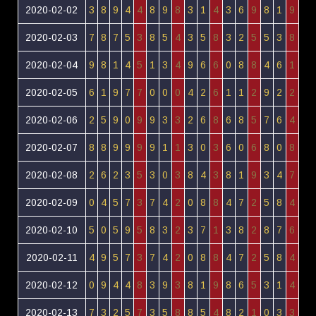
2020-02-02
3
8
9
4
4
8
9
8
3
1
4
3
6
9
8
1
9
2020-02-03
7
8
7
5
3
8
5
4
3
5
8
3
2
5
5
3
8
2020-02-04
9
8
1
4
5
1
3
4
9
6
6
0
8
8
4
6
1
2020-02-05
6
1
9
7
7
0
0
0
4
2
6
1
1
2
9
2
2
2020-02-06
2
5
9
0
9
9
3
3
2
6
8
6
8
5
7
6
4
2020-02-07
8
8
9
9
9
9
1
1
3
0
3
6
0
6
8
0
8
2020-02-08
2
6
2
3
5
3
0
3
8
4
3
8
1
9
3
4
7
2020-02-09
0
4
5
7
3
7
4
2
0
8
8
4
7
2
5
8
4
2020-02-10
5
0
5
9
5
8
3
2
3
7
1
3
8
2
8
7
6
2020-02-11
4
9
5
7
3
7
4
2
0
8
8
4
7
2
5
8
4
2020-02-12
0
9
4
4
8
3
9
3
8
1
9
8
6
5
3
1
4
2020-02-13
7
3
2
5
7
3
5
8
8
5
4
8
2
1
0
3
3