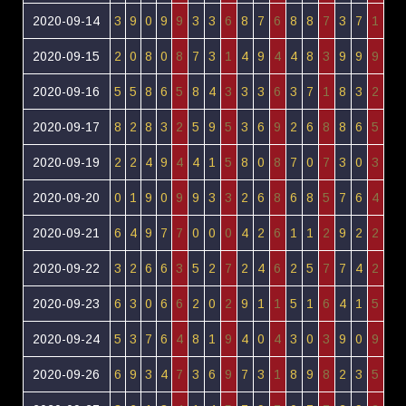
2020-09-14
3
9
0
9
9
3
3
6
8
7
6
8
8
7
3
7
1
2020-09-15
2
0
8
0
8
7
3
1
4
9
4
4
8
3
9
9
9
2020-09-16
5
5
8
6
5
8
4
3
3
3
6
3
7
1
8
3
2
2020-09-17
8
2
8
3
2
5
9
5
3
6
9
2
6
8
8
6
5
2020-09-19
2
2
4
9
4
4
1
5
8
0
8
7
0
7
3
0
3
2020-09-20
0
1
9
0
9
9
3
3
2
6
8
6
8
5
7
6
4
2020-09-21
6
4
9
7
7
0
0
0
4
2
6
1
1
2
9
2
2
2020-09-22
3
2
6
6
3
5
2
7
2
4
6
2
5
7
7
4
2
2020-09-23
6
3
0
6
6
2
0
2
9
1
1
5
1
6
4
1
5
2020-09-24
5
3
7
6
4
8
1
9
4
0
4
3
0
3
9
0
9
2020-09-26
6
9
3
4
7
3
6
9
7
3
1
8
9
8
2
3
5