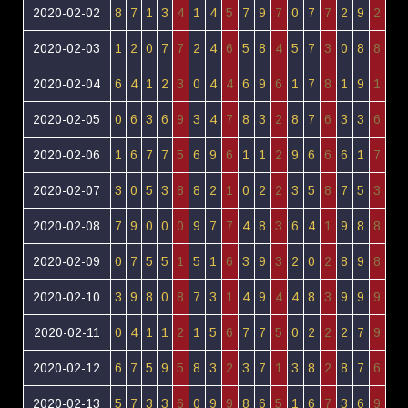
2020-02-02
8
7
1
3
4
1
4
5
7
9
7
0
7
7
2
9
2
2020-02-03
1
2
0
7
7
2
4
6
5
8
4
5
7
3
0
8
8
2020-02-04
6
4
1
2
3
0
4
4
6
9
6
1
7
8
1
9
1
2020-02-05
0
6
3
6
9
3
4
7
8
3
2
8
7
6
3
3
6
2020-02-06
1
6
7
7
5
6
9
6
1
1
2
9
6
6
6
1
7
2020-02-07
3
0
5
3
8
8
2
1
0
2
2
3
5
8
7
5
3
2020-02-08
7
9
0
0
0
9
7
7
4
8
3
6
4
1
9
8
8
2020-02-09
0
7
5
5
1
5
1
6
3
9
3
2
0
2
8
9
8
2020-02-10
3
9
8
0
8
7
3
1
4
9
4
4
8
3
9
9
9
2020-02-11
0
4
1
1
2
1
5
6
7
7
5
0
2
2
2
7
9
2020-02-12
6
7
5
9
5
8
3
2
3
7
1
3
8
2
8
7
6
2020-02-13
5
7
3
3
6
0
9
9
8
6
5
1
6
7
3
6
9