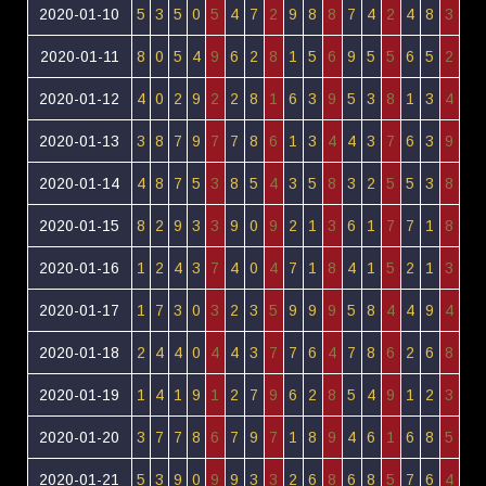
2020-01-10
5
3
5
0
5
4
7
2
9
8
8
7
4
2
4
8
3
2020-01-11
8
0
5
4
9
6
2
8
1
5
6
9
5
5
6
5
2
2020-01-12
4
0
2
9
2
2
8
1
6
3
9
5
3
8
1
3
4
2020-01-13
3
8
7
9
7
7
8
6
1
3
4
4
3
7
6
3
9
2020-01-14
4
8
7
5
3
8
5
4
3
5
8
3
2
5
5
3
8
2020-01-15
8
2
9
3
3
9
0
9
2
1
3
6
1
7
7
1
8
2020-01-16
1
2
4
3
7
4
0
4
7
1
8
4
1
5
2
1
3
2020-01-17
1
7
3
0
3
2
3
5
9
9
9
5
8
4
4
9
4
2020-01-18
2
4
4
0
4
4
3
7
7
6
4
7
8
6
2
6
8
2020-01-19
1
4
1
9
1
2
7
9
6
2
8
5
4
9
1
2
3
2020-01-20
3
7
7
8
6
7
9
7
1
8
9
4
6
1
6
8
5
2020-01-21
5
3
9
0
9
9
3
3
2
6
8
6
8
5
7
6
4