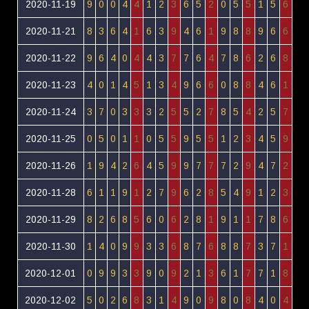
2020-11-19
9
0
0
4
4
1
2
3
6
5
2
0
5
5
1
5
6
2020-11-21
8
3
6
4
1
6
3
9
4
6
1
9
8
8
9
6
6
2020-11-22
9
6
4
0
4
4
3
7
7
6
4
7
8
6
2
6
8
2020-11-23
4
0
1
4
5
1
3
4
9
6
6
0
8
8
4
6
1
2020-11-24
3
7
0
3
3
3
2
5
5
2
7
8
5
4
2
5
7
2020-11-25
0
5
0
1
1
0
5
5
9
5
5
1
2
3
4
5
9
2020-11-26
1
9
4
2
6
4
5
9
9
7
7
7
2
9
4
7
2
2020-11-28
6
1
1
9
1
2
7
9
6
2
8
5
4
9
1
2
3
2020-11-29
8
2
6
8
5
6
0
6
2
8
1
9
1
1
7
8
6
2020-11-30
1
4
0
9
9
3
3
6
8
7
6
8
8
7
3
7
1
2020-12-01
0
9
9
3
3
9
0
9
2
1
3
6
1
7
7
1
8
2020-12-02
5
0
2
6
8
3
1
4
9
0
9
8
0
8
4
0
4