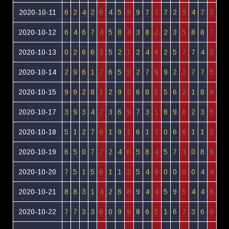
2020-10-11
6
2
4
2
6
4
5
9
9
7
7
7
2
9
4
7
2
2020-10-12
6
4
6
7
4
5
8
4
3
8
2
2
3
5
8
8
7
2020-10-13
0
2
6
6
3
5
2
7
2
4
6
2
5
7
7
4
2
2020-10-14
2
9
6
1
7
6
5
2
2
7
9
9
2
2
7
7
5
2020-10-15
9
9
2
8
1
2
9
2
6
8
5
5
6
2
1
8
9
2020-10-17
3
9
3
4
7
3
6
9
7
3
1
8
9
8
2
3
5
2020-10-18
5
1
2
7
9
1
9
1
6
1
7
0
6
6
1
1
2
2020-10-19
6
5
0
7
7
2
4
6
5
8
4
5
7
3
0
8
8
2020-10-20
7
5
1
5
6
1
1
2
5
4
9
0
0
0
0
4
4
2020-10-21
8
8
3
1
4
2
6
8
9
4
4
5
9
5
4
4
8
2020-10-22
7
7
3
3
6
0
9
9
8
6
5
1
6
7
3
6
9