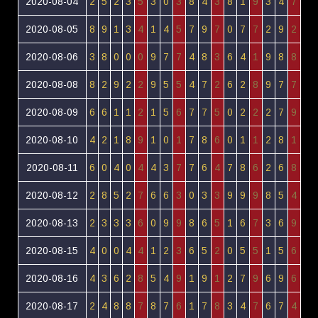
2020-08-04
2
5
2
3
5
3
0
3
8
4
3
8
1
9
3
4
7
2020-08-05
8
9
1
3
4
1
4
5
7
9
7
0
7
7
2
9
2
2020-08-06
3
8
0
0
0
9
7
7
4
8
3
6
4
1
9
8
8
2020-08-08
8
2
9
2
2
9
5
5
4
7
2
6
2
8
9
7
7
2020-08-09
6
6
1
1
2
1
5
6
7
7
5
0
2
2
2
7
9
2020-08-10
4
2
1
8
9
1
0
1
7
8
6
0
1
1
2
8
1
2020-08-11
6
0
4
0
4
4
3
7
7
6
4
7
8
6
2
6
8
2020-08-12
2
8
5
2
7
6
6
3
0
3
3
9
9
9
8
5
4
2020-08-13
2
3
3
3
6
0
9
9
8
6
5
1
6
7
3
6
9
2020-08-15
4
0
0
4
4
1
2
3
6
5
2
0
5
5
1
5
6
2020-08-16
4
3
6
2
8
5
4
9
1
9
1
2
7
9
6
9
6
2020-08-17
2
4
8
8
7
8
7
6
1
7
8
3
4
7
6
7
4