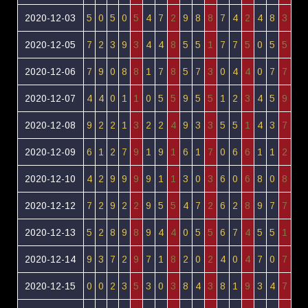
2020-12-03
5
0
5
0
5
4
7
2
9
8
8
7
4
2
4
8
3
2020-12-05
7
2
3
9
3
4
4
8
5
5
1
7
7
5
0
5
5
2020-12-06
7
9
0
8
8
1
7
8
5
7
3
0
4
4
0
7
7
2020-12-07
4
4
0
1
1
0
5
5
9
5
5
1
2
3
4
5
9
2020-12-08
9
2
2
1
3
2
2
4
9
3
3
5
5
1
4
3
7
2020-12-09
6
1
2
7
9
1
9
1
6
1
7
0
6
6
1
1
2
2020-12-10
4
2
9
9
9
9
1
1
3
0
3
6
0
6
8
0
8
2020-12-12
7
2
9
2
2
9
5
5
4
7
2
6
2
8
9
7
7
2020-12-13
5
2
8
9
8
9
4
4
0
5
5
6
7
4
5
5
1
2020-12-14
9
3
7
2
9
7
1
8
2
0
2
4
0
4
7
0
7
2020-12-15
0
0
2
3
5
3
0
3
8
4
3
8
1
9
3
4
7