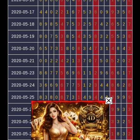
2020-05-17
4
4
0
2
2
1
6
7
5
3
8
0
9
9
3
5
8
2020-05-18
8
9
8
5
4
7
5
3
2
5
7
4
2
6
5
2
7
2020-05-19
8
0
7
5
3
8
5
4
3
5
8
3
2
5
5
3
8
2020-05-20
6
5
7
3
1
8
0
8
3
4
7
3
1
4
8
4
3
2020-05-21
0
0
2
2
4
2
1
3
7
0
7
5
0
5
2
0
2
2020-05-23
8
6
7
7
5
6
9
6
1
1
2
9
6
6
6
1
7
2020-05-24
3
6
6
9
6
7
7
5
1
2
3
4
4
8
6
2
8
2020-05-25
8
3
8
0
8
7
3
1
4
9
4
4
8
3
9
9
9
2020-05-26
3
4
7
1
8
7
2
9
4
3
7
4
5
9
9
3
3
2020-05-27
1
0
1
0
1
1
8
9
8
2
1
0
3
3
3
2
5
2020-05-28
1
4
8
6
5
8
4
3
3
3
6
3
7
1
8
3
2