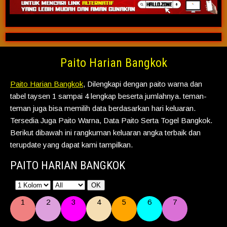
Paito Harian Bangkok
Paito Harian Bangkok
, Dilengkapi dengan paito warna dan
tabel taysen 1 sampai 4 lengkap beserta jumlahnya. teman-
teman juga bisa memilih data berdasarkan hari keluaran.
Tersedia Juga Paito Warna, Data Paito Serta Togel Bangkok.
Berikut dibawah ini rangkuman keluaran angka terbaik dan
terupdate yang dapat kami tampilkan.
PAITO HARIAN BANGKOK
OK
1
2
3
4
5
6
7