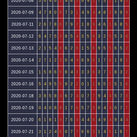
2020-07-08
3
6
4
6
1
4
8
3
6
4
1
7
3
1
1
4
5
2020-07-09
4
7
8
0
8
7
3
1
4
9
4
4
8
3
9
9
9
2020-07-11
2
6
7
8
6
7
9
7
1
8
9
4
6
1
6
8
5
2020-07-12
6
4
7
5
3
8
5
4
3
5
8
3
2
5
5
3
8
2020-07-13
2
1
5
4
9
6
2
8
1
5
6
9
5
5
6
5
2
2020-07-14
2
7
1
2
3
0
4
4
6
9
6
1
7
8
1
9
1
2020-07-15
1
5
8
6
5
8
4
3
3
3
6
3
7
1
8
3
2
2020-07-16
5
4
9
5
5
9
2
2
0
1
1
6
5
2
5
1
6
2020-07-18
3
8
5
8
4
6
7
4
0
7
7
9
4
4
5
7
3
2020-07-19
0
4
0
8
8
1
7
8
5
7
3
0
4
4
0
7
7
2020-07-20
6
1
8
1
9
7
6
4
4
4
8
4
9
4
9
4
4
2020-07-21
3
1
2
4
6
0
7
7
6
6
3
1
4
5
1
6
7