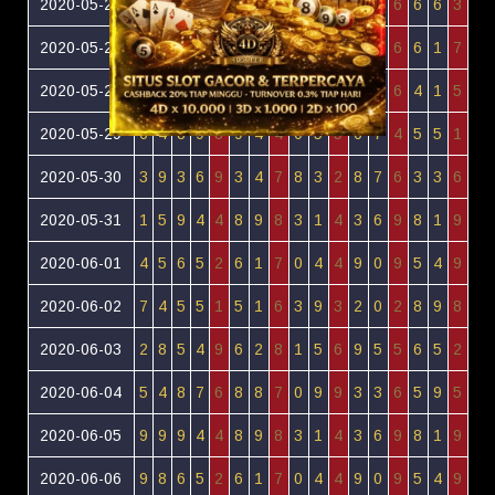
2020-05-26
9
2
7
4
2
5
7
3
1
6
7
2
4
6
6
6
3
2020-05-27
1
0
7
7
5
6
9
6
1
1
2
9
6
6
6
1
7
2020-05-28
7
7
0
6
6
2
0
2
9
1
1
5
1
6
4
1
5
2020-05-29
6
4
8
9
8
9
4
4
0
5
5
6
7
4
5
5
1
2020-05-30
3
9
3
6
9
3
4
7
8
3
2
8
7
6
3
3
6
2020-05-31
1
5
9
4
4
8
9
8
3
1
4
3
6
9
8
1
9
2020-06-01
4
5
6
5
2
6
1
7
0
4
4
9
0
9
5
4
9
2020-06-02
7
4
5
5
1
5
1
6
3
9
3
2
0
2
8
9
8
2020-06-03
2
8
5
4
9
6
2
8
1
5
6
9
5
5
6
5
2
2020-06-04
5
4
8
7
6
8
8
7
0
9
9
3
3
6
5
9
5
2020-06-05
9
9
9
4
4
8
9
8
3
1
4
3
6
9
8
1
9
2020-06-06
9
8
6
5
2
6
1
7
0
4
4
9
0
9
5
4
9