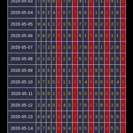
2020-05-03
7
9
5
6
2
7
0
7
4
1
5
7
1
8
9
1
1
2020-05-04
5
6
2
4
6
0
7
7
6
6
3
1
4
5
1
6
7
2020-05-05
9
4
1
1
2
1
5
6
7
7
5
0
2
2
2
7
9
2020-05-06
0
8
2
7
9
1
9
1
6
1
7
0
6
6
1
1
2
2020-05-07
7
7
1
8
9
1
0
1
7
8
6
0
1
1
2
8
1
2020-05-08
0
1
0
2
2
1
6
7
5
3
8
0
9
9
3
5
8
2020-05-09
3
8
5
4
9
6
2
8
1
5
6
9
5
5
6
5
2
2020-05-10
3
7
1
5
6
1
1
2
5
4
9
0
0
0
0
4
4
2020-05-11
5
6
0
2
2
1
6
7
5
3
8
0
9
9
3
5
8
2020-05-12
3
8
4
0
4
4
3
7
7
6
4
7
8
6
2
6
8
2020-05-13
8
6
8
7
6
8
8
7
0
9
9
3
3
6
5
9
5
2020-05-14
0
7
8
9
8
9
4
4
0
5
5
6
7
4
5
5
1