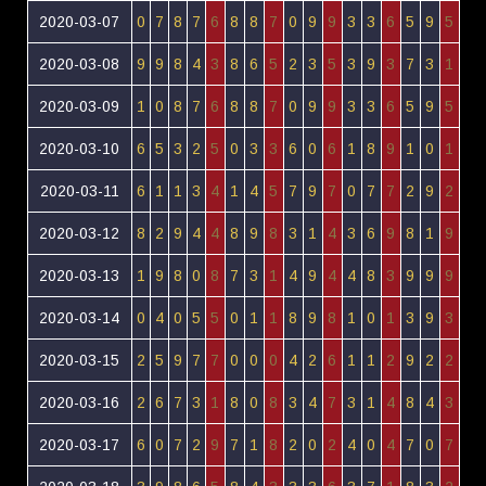
2020-03-07
0
7
8
7
6
8
8
7
0
9
9
3
3
6
5
9
5
2020-03-08
9
9
8
4
3
8
6
5
2
3
5
3
9
3
7
3
1
2020-03-09
1
0
8
7
6
8
8
7
0
9
9
3
3
6
5
9
5
2020-03-10
6
5
3
2
5
0
3
3
6
0
6
1
8
9
1
0
1
2020-03-11
6
1
1
3
4
1
4
5
7
9
7
0
7
7
2
9
2
2020-03-12
8
2
9
4
4
8
9
8
3
1
4
3
6
9
8
1
9
2020-03-13
1
9
8
0
8
7
3
1
4
9
4
4
8
3
9
9
9
2020-03-14
0
4
0
5
5
0
1
1
8
9
8
1
0
1
3
9
3
2020-03-15
2
5
9
7
7
0
0
0
4
2
6
1
1
2
9
2
2
2020-03-16
2
6
7
3
1
8
0
8
3
4
7
3
1
4
8
4
3
2020-03-17
6
0
7
2
9
7
1
8
2
0
2
4
0
4
7
0
7