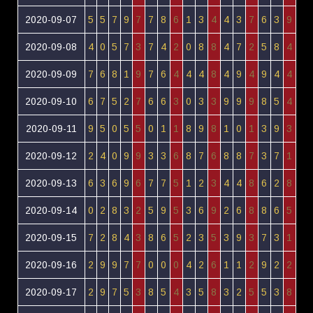
2020-09-07
5
5
7
9
7
7
8
6
1
3
4
4
3
7
6
3
9
2020-09-08
4
0
5
7
3
7
4
2
0
8
8
4
7
2
5
8
4
2020-09-09
7
6
8
1
9
7
6
4
4
4
8
4
9
4
9
4
4
2020-09-10
6
7
5
2
7
6
6
3
0
3
3
9
9
9
8
5
4
2020-09-11
9
5
0
5
5
0
1
1
8
9
8
1
0
1
3
9
3
2020-09-12
2
4
0
9
9
3
3
6
8
7
6
8
8
7
3
7
1
2020-09-13
6
3
6
9
6
7
7
5
1
2
3
4
4
8
6
2
8
2020-09-14
0
2
8
3
2
5
9
5
3
6
9
2
6
8
8
6
5
2020-09-15
7
2
8
4
3
8
6
5
2
3
5
3
9
3
7
3
1
2020-09-16
2
9
9
7
7
0
0
0
4
2
6
1
1
2
9
2
2
2020-09-17
2
9
7
5
3
8
5
4
3
5
8
3
2
5
5
3
8