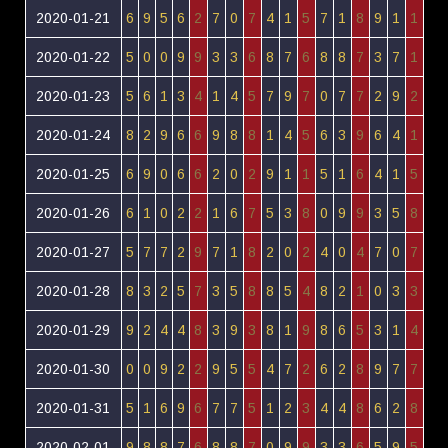
2020-01-21
6
9
5
6
2
7
0
7
4
1
5
7
1
8
9
1
1
2020-01-22
5
0
0
9
9
3
3
6
8
7
6
8
8
7
3
7
1
2020-01-23
5
6
1
3
4
1
4
5
7
9
7
0
7
7
2
9
2
2020-01-24
8
2
9
6
6
9
8
8
1
4
5
6
3
9
6
4
1
2020-01-25
6
9
0
6
6
2
0
2
9
1
1
5
1
6
4
1
5
2020-01-26
6
1
0
2
2
1
6
7
5
3
8
0
9
9
3
5
8
2020-01-27
5
7
7
2
9
7
1
8
2
0
2
4
0
4
7
0
7
2020-01-28
8
3
2
5
7
3
5
8
8
5
4
8
2
1
0
3
3
2020-01-29
9
2
4
4
8
3
9
3
8
1
9
8
6
5
3
1
4
2020-01-30
0
0
9
2
2
9
5
5
4
7
2
6
2
8
9
7
7
2020-01-31
5
1
6
9
6
7
7
5
1
2
3
4
4
8
6
2
8
2020-02-01
9
8
8
7
6
8
8
7
0
9
9
3
3
6
5
9
5