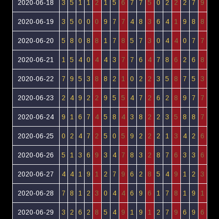
2020-06-18
3
5
1
1
2
1
5
6
7
7
5
0
2
2
2
7
9
2020-06-19
3
5
0
0
0
9
7
7
4
8
3
6
4
1
9
8
8
2020-06-20
5
8
0
8
8
1
7
8
5
7
3
0
4
4
0
7
7
2020-06-21
1
5
4
0
4
4
3
7
7
6
4
7
8
6
2
6
8
2020-06-22
7
9
5
3
8
8
2
1
0
2
2
3
5
8
7
5
3
2020-06-23
2
4
9
2
2
9
5
5
4
7
2
6
2
8
9
7
7
2020-06-24
9
1
6
7
4
5
8
4
3
8
2
2
3
5
8
8
7
2020-06-25
0
2
4
7
2
5
0
5
9
2
2
2
1
3
4
2
6
2020-06-26
5
1
3
6
9
3
4
7
8
3
2
8
7
6
3
3
6
2020-06-27
4
4
1
9
1
2
7
9
6
2
8
5
4
9
1
2
3
2020-06-28
7
8
1
2
3
0
4
4
6
9
6
1
7
8
1
9
1
2020-06-29
3
2
6
2
8
5
4
9
1
9
1
2
7
9
6
9
6