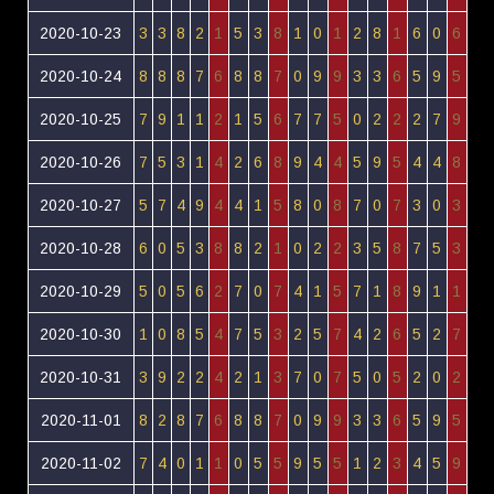
2020-10-23
3
3
8
2
1
5
3
8
1
0
1
2
8
1
6
0
6
2020-10-24
8
8
8
7
6
8
8
7
0
9
9
3
3
6
5
9
5
2020-10-25
7
9
1
1
2
1
5
6
7
7
5
0
2
2
2
7
9
2020-10-26
7
5
3
1
4
2
6
8
9
4
4
5
9
5
4
4
8
2020-10-27
5
7
4
9
4
4
1
5
8
0
8
7
0
7
3
0
3
2020-10-28
6
0
5
3
8
8
2
1
0
2
2
3
5
8
7
5
3
2020-10-29
5
0
5
6
2
7
0
7
4
1
5
7
1
8
9
1
1
2020-10-30
1
0
8
5
4
7
5
3
2
5
7
4
2
6
5
2
7
2020-10-31
3
9
2
2
4
2
1
3
7
0
7
5
0
5
2
0
2
2020-11-01
8
2
8
7
6
8
8
7
0
9
9
3
3
6
5
9
5
2020-11-02
7
4
0
1
1
0
5
5
9
5
5
1
2
3
4
5
9