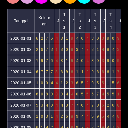
T
T
T
T
Keluar
Tanggal
J
s
J
s
J
s
J
s
J
an
1
2
3
4
2020-01-01
6
2
7
6
4
8
1
9
4
0
4
3
0
3
9
0
9
2020-01-02
2
6
7
3
1
8
0
8
3
4
7
3
1
4
8
4
3
2020-01-03
1
9
7
6
4
8
1
9
4
0
4
3
0
3
9
0
9
2020-01-04
6
7
7
7
5
6
9
6
1
1
2
9
6
6
6
1
7
2020-01-05
1
0
0
4
4
1
2
3
6
5
2
0
5
5
1
5
6
2020-01-06
6
0
8
9
8
9
4
4
0
5
5
6
7
4
5
5
1
2020-01-07
5
3
4
0
4
4
3
7
7
6
4
7
8
6
2
6
8
2020-01-08
1
0
3
1
4
2
6
8
9
4
4
5
9
5
4
4
8
2020-01-09
6
1
4
2
6
4
5
9
9
7
7
7
2
9
4
7
2