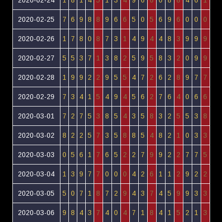
2020-02-24
1
8
1
4
5
1
3
4
9
6
6
0
8
8
4
6
1
2020-02-25
7
6
9
8
8
9
6
6
5
0
5
6
9
6
0
0
0
2020-02-26
1
7
8
0
8
7
3
1
4
9
4
4
8
3
9
9
9
2020-02-27
5
5
3
7
1
3
8
2
5
9
5
8
3
2
0
9
9
2020-02-28
1
9
9
2
2
9
5
5
4
7
2
6
2
8
9
7
7
2020-02-29
7
3
4
1
5
4
9
4
5
6
2
7
6
4
0
6
6
2020-03-01
7
2
7
5
3
8
5
4
3
5
8
3
2
5
5
3
8
2020-03-02
8
2
2
5
7
3
5
8
8
5
4
8
2
1
0
3
3
2020-03-03
0
5
6
1
7
6
5
2
2
7
9
9
2
2
7
7
5
2020-03-04
1
3
9
7
7
0
0
0
4
2
6
1
1
2
9
2
2
2020-03-05
5
0
7
1
8
7
2
9
4
3
7
4
5
9
9
3
3
2020-03-06
9
8
4
3
7
4
0
4
7
1
8
4
1
5
2
1
3