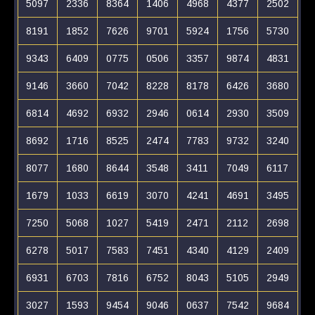
5097
2336
8364
1406
4968
4377
2502
8191
1852
7626
9701
5924
1756
5730
9343
6409
0775
0506
3357
9874
4831
9146
3660
7042
8228
8178
6426
3680
6814
4692
6932
2946
0614
2930
3509
8692
1716
8525
2474
7783
9732
3240
8077
1680
8644
3548
3411
7049
6117
1679
1033
6619
3070
4241
4691
3495
7250
5068
1027
5419
2471
2112
2698
6278
5017
7583
7451
4340
4129
2409
6931
6703
7816
6752
8043
5105
2949
3027
1593
9454
9046
0637
7542
9684