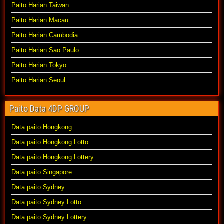
Paito Harian Taiwan
Paito Harian Macau
Paito Harian Cambodia
Paito Harian Sao Paulo
Paito Harian Tokyo
Paito Harian Seoul
Paito Data 4DP GROUP
Data paito Hongkong
Data paito Hongkong Lotto
Data paito Hongkong Lottery
Data paito Singapore
Data paito Sydney
Data paito Sydney Lotto
Data paito Sydney Lottery