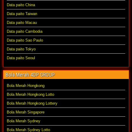
Data paito China
Data paito Taiwan
Data paito Macau
Data paito Cambodia
Data paito Sao Paulo
Data paito Tokyo
Data paito Seoul
Bola Merah 4DP GROUP
Bola Merah Hongkong
Bola Merah Hongkong Lotto
Bola Merah Hongkong Lottery
Bola Merah Singapore
Bola Merah Sydney
Bola Merah Sydney Lotto