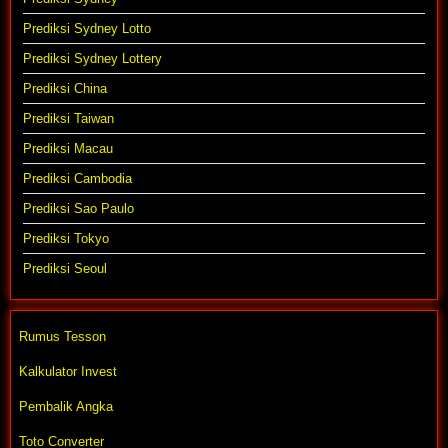
Prediksi Sydney Lotto
Prediksi Sydney Lottery
Prediksi China
Prediksi Taiwan
Prediksi Macau
Prediksi Cambodia
Prediksi Sao Paulo
Prediksi Tokyo
Prediksi Seoul
Rumus Tesson
Kalkulator Invest
Pembalik Angka
Toto Converter