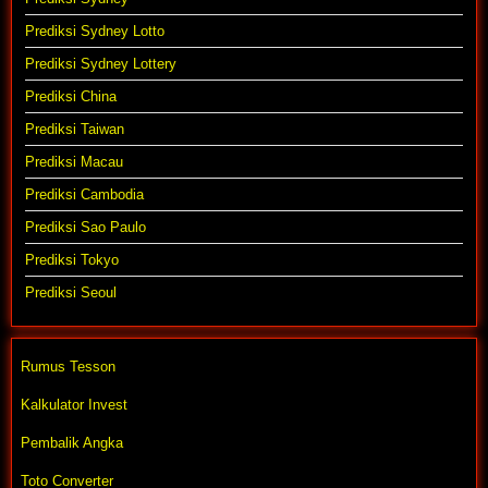
Prediksi Sydney Lotto
Prediksi Sydney Lottery
Prediksi China
Prediksi Taiwan
Prediksi Macau
Prediksi Cambodia
Prediksi Sao Paulo
Prediksi Tokyo
Prediksi Seoul
Rumus Tesson
Kalkulator Invest
Pembalik Angka
Toto Converter