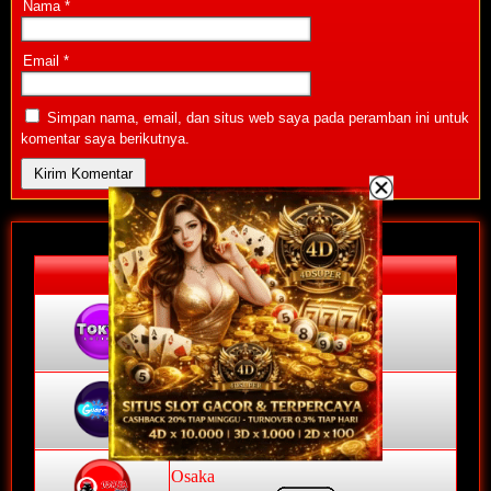
Nama
*
Email
*
Simpan nama, email, dan situs web saya pada peramban ini untuk
komentar saya berikutnya.