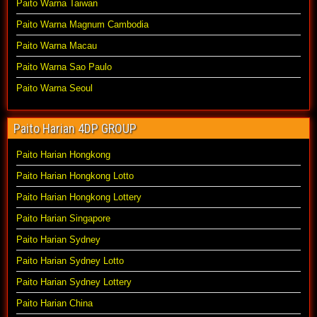
Paito Warna Taiwan
Paito Warna Magnum Cambodia
Paito Warna Macau
Paito Warna Sao Paulo
Paito Warna Seoul
Paito Harian 4DP GROUP
Paito Harian Hongkong
Paito Harian Hongkong Lotto
Paito Harian Hongkong Lottery
Paito Harian Singapore
Paito Harian Sydney
Paito Harian Sydney Lotto
Paito Harian Sydney Lottery
Paito Harian China