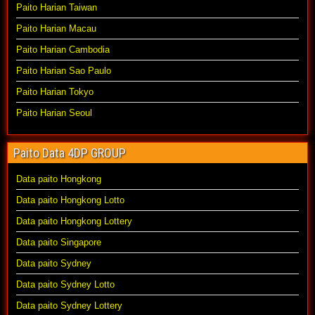
Paito Harian Taiwan
Paito Harian Macau
Paito Harian Cambodia
Paito Harian Sao Paulo
Paito Harian Tokyo
Paito Harian Seoul
Paito Data 4DP GROUP
Data paito Hongkong
Data paito Hongkong Lotto
Data paito Hongkong Lottery
Data paito Singapore
Data paito Sydney
Data paito Sydney Lotto
Data paito Sydney Lottery