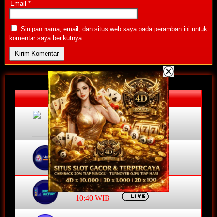
Email
*
Simpan nama, email, dan situs web saya pada peramban ini untuk
komentar saya berikutnya.