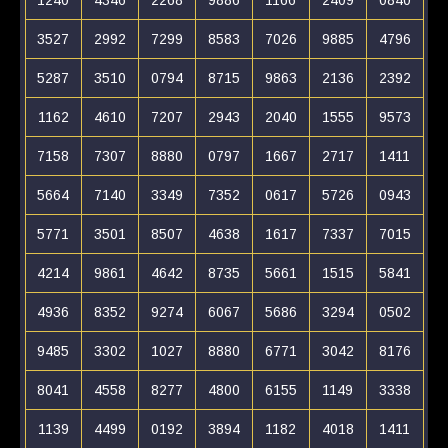
1240
4346
2268
9886
1166
2409
0840
3527
2992
7299
8583
7026
9885
4796
5287
3510
0794
8715
9863
2136
2392
1162
4610
7207
2943
2040
1555
9573
7158
7307
8880
0797
1667
2717
1411
5664
7140
3349
7352
0617
5726
0943
5771
3501
8507
4638
1617
7337
7015
4214
9861
4642
8735
5661
1515
5841
4936
8352
9274
6067
5686
3294
0502
9485
3302
1027
8880
6771
3042
8176
8041
4558
8277
4800
6155
1149
3338
1139
4499
0192
3894
1182
4018
1411