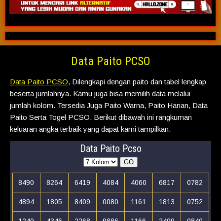
Data Paito PCSO
Data Paito PCSO
, Dilengkapi dengan paito dan tabel lengkap
beserta jumlahnya. Kamu juga bisa memilih data melalui
jumlah kolom. Tersedia Juga Paito Warna, Paito Harian, Data
Paito Serta Togel PCSO. Berikut dibawah ini rangkuman
keluaran angka terbaik yang dapat kami tampilkan.
Data Paito Pcso
GO
8490
8264
6419
4084
4060
6817
0782
4894
1805
8409
0080
1161
1813
0752