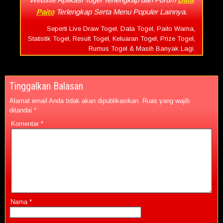
Paito
Terlengkap Serta Menu Populer Lainnya.
Seperti Live Draw Togel, Data Togel, Paito Warna,
Statistik Togel, Result Togel, Keluaran Togel, Prize Togel,
Rumus Togel & Masih Banyak Lagi.
Tinggalkan Balasan
Alamat email Anda tidak akan dipublikasikan.
Ruas yang wajib
ditandai
*
Komentar
*
Nama
*