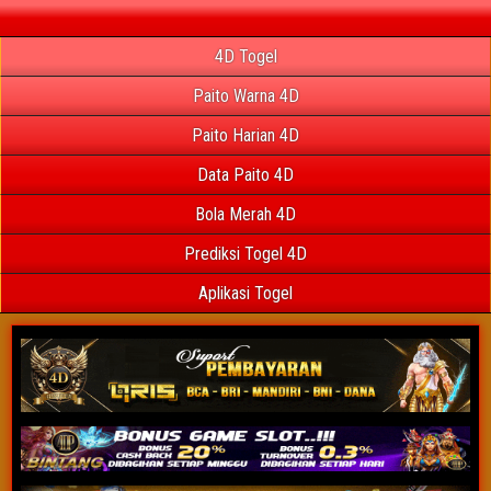
4D Togel
Paito Warna 4D
Paito Harian 4D
Data Paito 4D
Bola Merah 4D
Prediksi Togel 4D
Aplikasi Togel