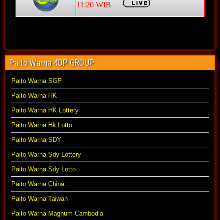
Paito Warna 4DP GROUP
Paito Warna SGP
Paito Warna HK
Paito Warna HK Lottery
Paito Warna Hk Lotto
Paito Warna SDY
Paito Warna Sdy Lottery
Paito Warna Sdy Lotto
Paito Warna China
Paito Warna Taiwan
Paito Warna Magnum Cambodia