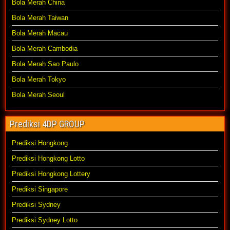
Bola Merah China
Bola Merah Taiwan
Bola Merah Macau
Bola Merah Cambodia
Bola Merah Sao Paulo
Bola Merah Tokyo
Bola Merah Seoul
Prediksi 4DP GROUP
Prediksi Hongkong
Prediksi Hongkong Lotto
Prediksi Hongkong Lottery
Prediksi Singapore
Prediksi Sydney
Prediksi Sydney Lotto