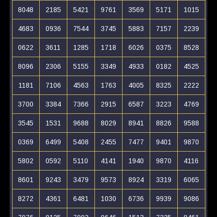
8048
2185
5421
9761
3569
5171
1015
4683
0936
7544
3745
5883
7157
2239
0622
3611
1285
1718
6026
0375
8528
8096
2306
5155
3349
4933
0182
4525
1181
7106
4563
1763
4005
8325
2222
3700
3384
7366
2915
6587
3223
4769
3545
1531
9688
8029
8941
8826
9588
0369
6499
5408
2455
7477
9401
9870
5802
0592
5110
4141
1940
9870
4116
8601
9243
3479
9573
8924
3319
6065
8272
4361
6481
1030
6736
9939
9086