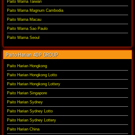
Paito Warna Taiwan
Paito Warna Magnum Cambodia
Paito Warna Macau
Paito Warna Sao Paulo
Paito Warna Seoul
Paito Harian 4DP GROUP
Paito Harian Hongkong
Paito Harian Hongkong Lotto
Paito Harian Hongkong Lottery
Paito Harian Singapore
Paito Harian Sydney
Paito Harian Sydney Lotto
Paito Harian Sydney Lottery
Paito Harian China