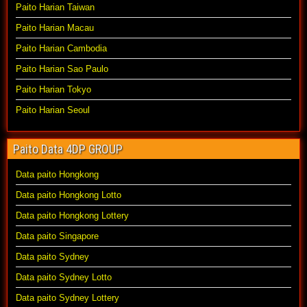
Paito Harian Taiwan
Paito Harian Macau
Paito Harian Cambodia
Paito Harian Sao Paulo
Paito Harian Tokyo
Paito Harian Seoul
Paito Data 4DP GROUP
Data paito Hongkong
Data paito Hongkong Lotto
Data paito Hongkong Lottery
Data paito Singapore
Data paito Sydney
Data paito Sydney Lotto
Data paito Sydney Lottery