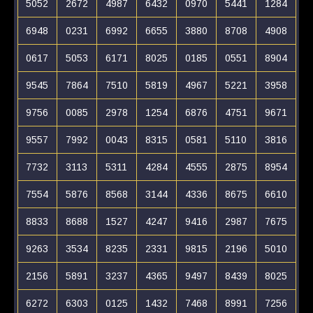
5052
2672
4987
6432
0970
5441
1284
6948
0231
6992
6655
3880
8708
4908
0617
5053
6171
8025
0185
0551
8904
9545
7864
7510
5819
4967
5221
3958
9756
0085
2978
1254
6876
4751
9671
9557
7992
0043
8315
0581
5110
3816
7732
3113
5311
4284
4555
2875
8954
7554
5876
8568
3144
4336
8675
6610
8833
8688
1527
4247
9416
2987
7675
9263
3534
8235
2331
9815
2196
5010
2156
5891
3237
4365
9497
8439
8025
6272
6303
0125
1432
7468
8991
7256