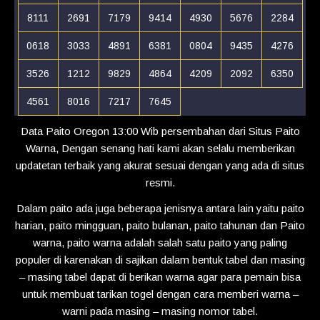
8111
2691
7179
9414
4930
5676
2284
0618
3033
4891
6381
0804
9435
4276
3526
1212
9829
4864
4209
2092
6350
4561
8016
7217
7645
Data Paito Oregon 13:00 Wib persembahan dari Situs Paito
Warna, Dengan senang hati kami akan selalu memberikan
updatetan terbaik yang akurat sesuai dengan yang ada di situs
resmi.
Dalam paito ada juga beberapa jenisnya antara lain yaitu paito
harian, paito mingguan, paito bulanan, paito tahunan dan Paito
warna, paito warna adalah salah satu paito yang paling
populer di karenakan di sajikan dalam bentuk tabel dan masing
– masing tabel dapat di berikan warna agar para pemain bisa
untuk membuat tarikan togel dengan cara memberi warna –
warni pada masing – masing nomor tabel.