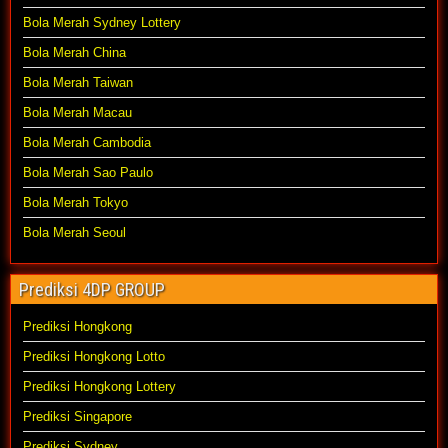
Bola Merah Sydney Lottery
Bola Merah China
Bola Merah Taiwan
Bola Merah Macau
Bola Merah Cambodia
Bola Merah Sao Paulo
Bola Merah Tokyo
Bola Merah Seoul
Prediksi 4DP GROUP
Prediksi Hongkong
Prediksi Hongkong Lotto
Prediksi Hongkong Lottery
Prediksi Singapore
Prediksi Sydney