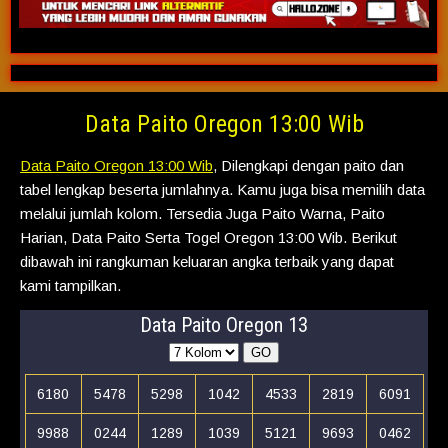
Data Paito Oregon 13:00 Wib
Data Paito Oregon 13:00 Wib
, Dilengkapi dengan paito dan
tabel lengkap beserta jumlahnya. Kamu juga bisa memilih data
melalui jumlah kolom. Tersedia Juga Paito Warna, Paito
Harian, Data Paito Serta Togel Oregon 13:00 Wib. Berikut
dibawah ini rangkuman keluaran angka terbaik yang dapat
kami tampilkan.
Data Paito Oregon 13
GO
6180
5478
5298
1042
4533
2819
6091
9988
0244
1289
1039
5121
9693
0462