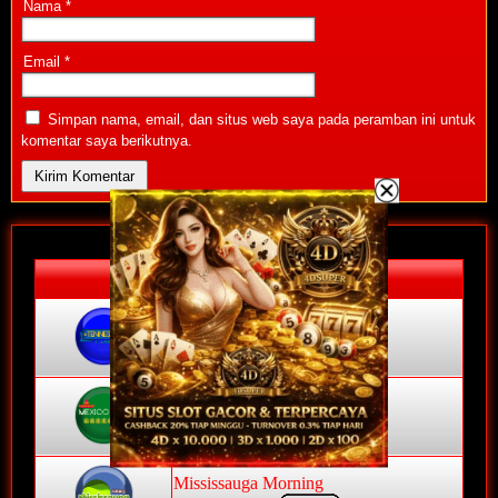
Nama
*
Email
*
Simpan nama, email, dan situs web saya pada peramban ini untuk
komentar saya berikutnya.