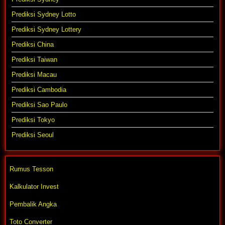
Prediksi Sydney Lotto
Prediksi Sydney Lottery
Prediksi China
Prediksi Taiwan
Prediksi Macau
Prediksi Cambodia
Prediksi Sao Paulo
Prediksi Tokyo
Prediksi Seoul
Rumus Tesson
Kalkulator Invest
Pembalik Angka
Toto Converter