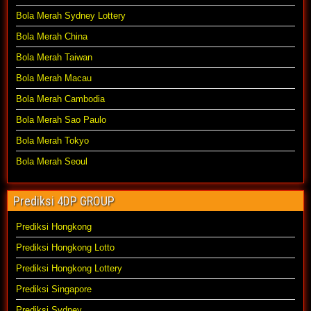
Bola Merah Sydney Lottery
Bola Merah China
Bola Merah Taiwan
Bola Merah Macau
Bola Merah Cambodia
Bola Merah Sao Paulo
Bola Merah Tokyo
Bola Merah Seoul
Prediksi 4DP GROUP
Prediksi Hongkong
Prediksi Hongkong Lotto
Prediksi Hongkong Lottery
Prediksi Singapore
Prediksi Sydney