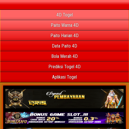
4D Togel
Paito Warna 4D
Paito Harian 4D
Data Paito 4D
Bola Merah 4D
Prediksi Togel 4D
Aplikasi Togel