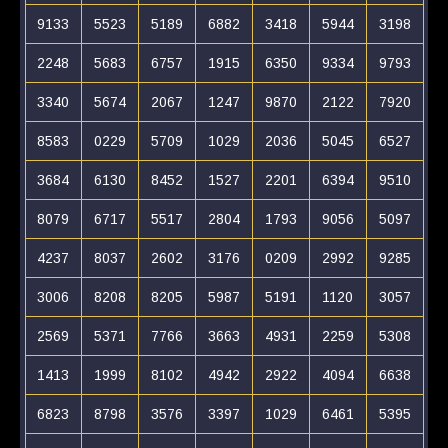
9133
5523
5189
6882
3418
5944
3198
2248
5683
6757
1915
6350
9334
9793
3340
5674
2067
1247
9870
2122
7920
8583
0229
5709
1029
2036
5045
6527
3684
6130
8452
1527
2201
6394
9510
8079
6717
5517
2804
1793
9056
5097
4237
8037
2602
3176
0209
2992
9285
3006
8208
8205
5987
5191
1120
3057
2569
5371
7766
3663
4931
2259
5308
1413
1999
8102
4942
2922
4094
6638
6823
8798
3576
3397
1029
6461
5395