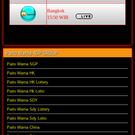
Paito Warna 4DP GROUP
Paito Warna SGP
Paito Warna HK
Paito Warna HK Lottery
Paito Warna Hk Lotto
Paito Warna SDY
Paito Warna Sdy Lottery
Paito Warna Sdy Lotto
Paito Warna China