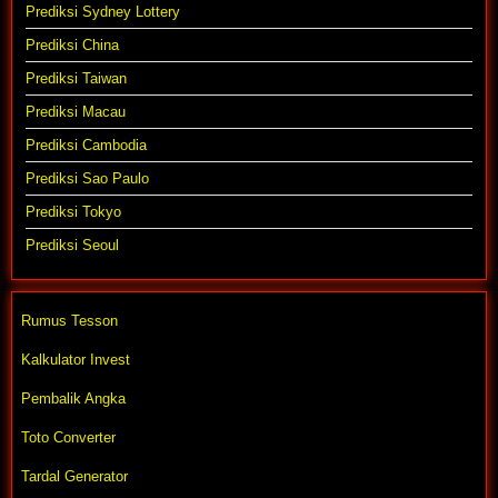
Prediksi Sydney Lottery
Prediksi China
Prediksi Taiwan
Prediksi Macau
Prediksi Cambodia
Prediksi Sao Paulo
Prediksi Tokyo
Prediksi Seoul
Rumus Tesson
Kalkulator Invest
Pembalik Angka
Toto Converter
Tardal Generator