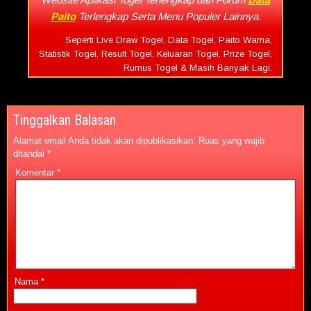
Paito
Terlengkap Serta Menu Populer Lainnya.
Seperti Live Draw Togel, Data Togel, Paito Warna,
Statistik Togel, Result Togel, Keluaran Togel, Prize Togel,
Rumus Togel & Masih Banyak Lagi.
Tinggalkan Balasan
Alamat email Anda tidak akan dipublikasikan.
Ruas yang wajib
ditandai
*
Komentar
*
Nama
*