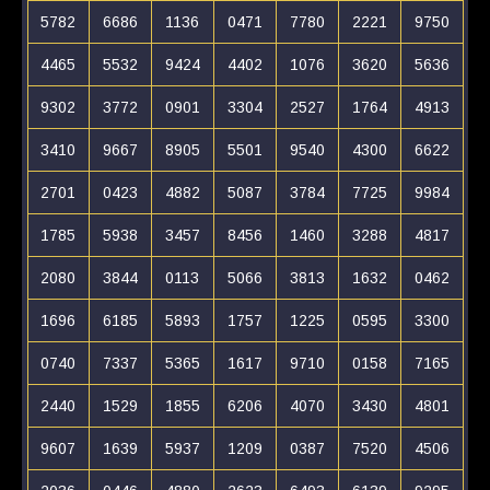
5782
6686
1136
0471
7780
2221
9750
4465
5532
9424
4402
1076
3620
5636
9302
3772
0901
3304
2527
1764
4913
3410
9667
8905
5501
9540
4300
6622
2701
0423
4882
5087
3784
7725
9984
1785
5938
3457
8456
1460
3288
4817
2080
3844
0113
5066
3813
1632
0462
1696
6185
5893
1757
1225
0595
3300
0740
7337
5365
1617
9710
0158
7165
2440
1529
1855
6206
4070
3430
4801
9607
1639
5937
1209
0387
7520
4506