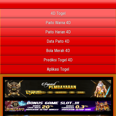
4D Togel
Paito Warna 4D
Paito Harian 4D
Data Paito 4D
Bola Merah 4D
Prediksi Togel 4D
Aplikasi Togel