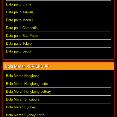
Data paito China
Data paito Taiwan
Data paito Macau
Data paito Cambodia
Data paito Sao Paulo
Data paito Tokyo
Data paito Seoul
Bola Merah 4DP GROUP
Bola Merah Hongkong
Bola Merah Hongkong Lotto
Bola Merah Hongkong Lottery
Bola Merah Singapore
Bola Merah Sydney
Bola Merah Sydney Lotto