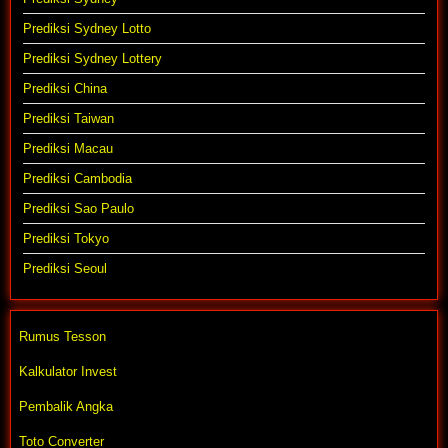
Prediksi Sydney Lotto
Prediksi Sydney Lottery
Prediksi China
Prediksi Taiwan
Prediksi Macau
Prediksi Cambodia
Prediksi Sao Paulo
Prediksi Tokyo
Prediksi Seoul
Rumus Tesson
Kalkulator Invest
Pembalik Angka
Toto Converter