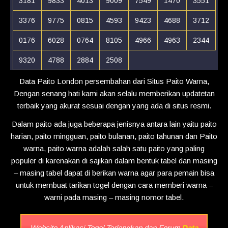
3181
9833
4013
9009
7549
1470
3551
3376
9775
0815
4593
9423
4688
3712
0176
6028
0764
8105
4966
4963
2344
9320
4788
2884
2508
Data Paito London persembahan dari Situs Paito Warna,
Dengan senang hati kami akan selalu memberikan updatetan
terbaik yang akurat sesuai dengan yang ada di situs resmi.
Dalam paito ada juga beberapa jenisnya antara lain yaitu paito
harian, paito mingguan, paito bulanan, paito tahunan dan Paito
warna, paito warna adalah salah satu paito yang paling
populer di karenakan di sajikan dalam bentuk tabel dan masing
– masing tabel dapat di berikan warna agar para pemain bisa
untuk membuat tarikan togel dengan cara memberi warna –
warni pada masing – masing nomor tabel.
Website Aplikasi Togel Terlengkap dan Forum
Data