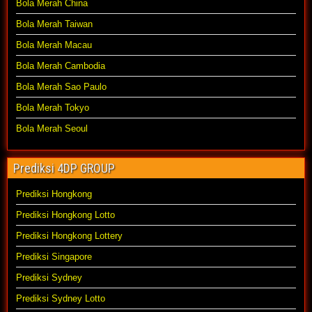
Bola Merah China
Bola Merah Taiwan
Bola Merah Macau
Bola Merah Cambodia
Bola Merah Sao Paulo
Bola Merah Tokyo
Bola Merah Seoul
Prediksi 4DP GROUP
Prediksi Hongkong
Prediksi Hongkong Lotto
Prediksi Hongkong Lottery
Prediksi Singapore
Prediksi Sydney
Prediksi Sydney Lotto