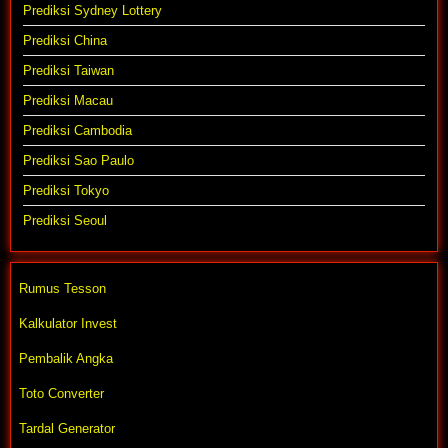
Prediksi Sydney Lottery
Prediksi China
Prediksi Taiwan
Prediksi Macau
Prediksi Cambodia
Prediksi Sao Paulo
Prediksi Tokyo
Prediksi Seoul
Rumus Tesson
Kalkulator Invest
Pembalik Angka
Toto Converter
Tardal Generator