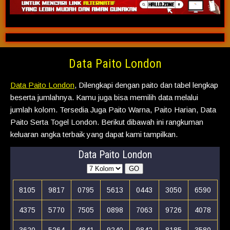
Data Paito London
Data Paito London
, Dilengkapi dengan paito dan tabel lengkap
beserta jumlahnya. Kamu juga bisa memilih data melalui
jumlah kolom. Tersedia Juga Paito Warna, Paito Harian, Data
Paito Serta Togel London. Berikut dibawah ini rangkuman
keluaran angka terbaik yang dapat kami tampilkan.
Data Paito London
GO
8105
9817
0795
5613
0443
3050
6590
4375
5770
7505
0898
7063
9726
4078