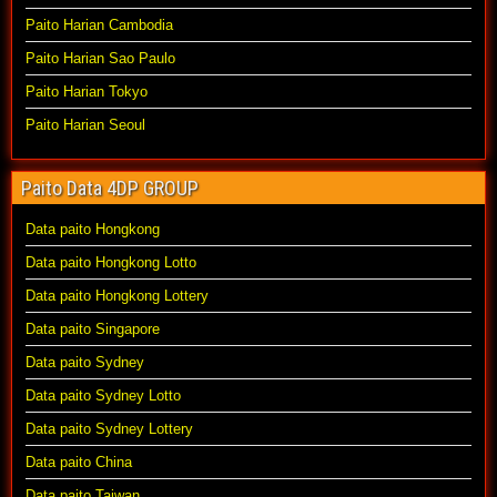
Paito Harian Cambodia
Paito Harian Sao Paulo
Paito Harian Tokyo
Paito Harian Seoul
Paito Data 4DP GROUP
Data paito Hongkong
Data paito Hongkong Lotto
Data paito Hongkong Lottery
Data paito Singapore
Data paito Sydney
Data paito Sydney Lotto
Data paito Sydney Lottery
Data paito China
Data paito Taiwan