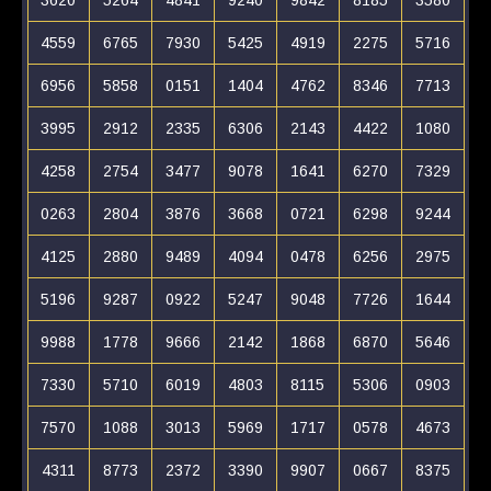
3620
5264
4841
9240
9842
8185
3580
4559
6765
7930
5425
4919
2275
5716
6956
5858
0151
1404
4762
8346
7713
3995
2912
2335
6306
2143
4422
1080
4258
2754
3477
9078
1641
6270
7329
0263
2804
3876
3668
0721
6298
9244
4125
2880
9489
4094
0478
6256
2975
5196
9287
0922
5247
9048
7726
1644
9988
1778
9666
2142
1868
6870
5646
7330
5710
6019
4803
8115
5306
0903
7570
1088
3013
5969
1717
0578
4673
4311
8773
2372
3390
9907
0667
8375