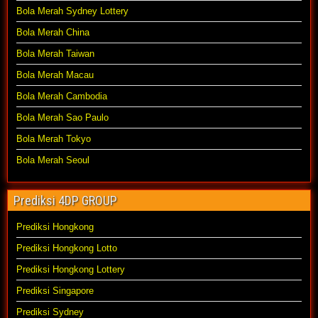
Bola Merah Sydney Lottery
Bola Merah China
Bola Merah Taiwan
Bola Merah Macau
Bola Merah Cambodia
Bola Merah Sao Paulo
Bola Merah Tokyo
Bola Merah Seoul
Prediksi 4DP GROUP
Prediksi Hongkong
Prediksi Hongkong Lotto
Prediksi Hongkong Lottery
Prediksi Singapore
Prediksi Sydney