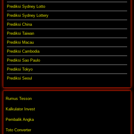
Prediksi Sydney Lotto
Prediksi Sydney Lottery
Prediksi China
Prediksi Taiwan
Prediksi Macau
Prediksi Cambodia
Prediksi Sao Paulo
Prediksi Tokyo
Prediksi Seoul
Rumus Tesson
Kalkulator Invest
Pembalik Angka
Toto Converter