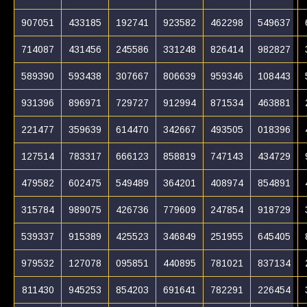
907051
433185
192741
923582
462298
549637
714087
431456
245586
331248
826414
982827
589390
593438
307667
806639
959346
108443
931396
896971
729727
912994
871534
463881
221477
359639
614470
342667
493505
018396
127514
783317
666123
858819
747143
434729
479582
602475
549489
364201
408974
854891
315784
989075
426736
779609
247854
918729
539337
915389
425523
346849
251955
645405
979532
127078
095851
440895
781021
837134
811430
945253
854203
691641
782291
226454