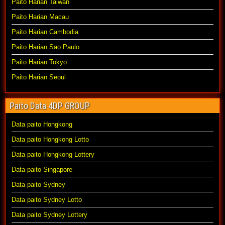
Paito Harian Taiwan
Paito Harian Macau
Paito Harian Cambodia
Paito Harian Sao Paulo
Paito Harian Tokyo
Paito Harian Seoul
Paito Data 4DP GROUP
Data paito Hongkong
Data paito Hongkong Lotto
Data paito Hongkong Lottery
Data paito Singapore
Data paito Sydney
Data paito Sydney Lotto
Data paito Sydney Lottery