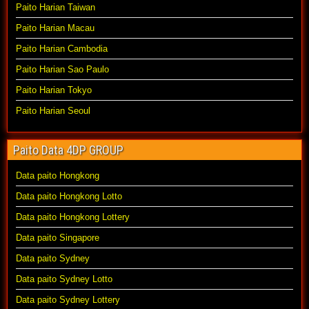
Paito Harian Taiwan
Paito Harian Macau
Paito Harian Cambodia
Paito Harian Sao Paulo
Paito Harian Tokyo
Paito Harian Seoul
Paito Data 4DP GROUP
Data paito Hongkong
Data paito Hongkong Lotto
Data paito Hongkong Lottery
Data paito Singapore
Data paito Sydney
Data paito Sydney Lotto
Data paito Sydney Lottery