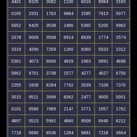
4431
6325
3082
1230
6016
8984
3183
0165
3331
1763
9884
1585
7913
5977
5652
9425
3538
2490
5365
5205
9963
3378
9009
3508
6914
8939
1774
2574
3319
4290
7259
1260
9360
5033
2312
5361
4073
9000
4929
1963
9891
4698
5862
9701
3738
1577
4277
4027
6750
2255
1838
8284
7792
2639
7108
7370
3015
9511
3099
8362
2477
9005
5001
0101
0580
7989
2147
3771
1557
1762
4897
0523
5992
4860
9508
6940
6212
7718
0680
6536
1284
9891
7218
3664