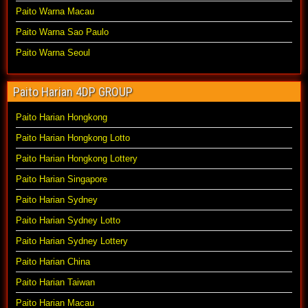
Paito Warna Macau
Paito Warna Sao Paulo
Paito Warna Seoul
Paito Harian 4DP GROUP
Paito Harian Hongkong
Paito Harian Hongkong Lotto
Paito Harian Hongkong Lottery
Paito Harian Singapore
Paito Harian Sydney
Paito Harian Sydney Lotto
Paito Harian Sydney Lottery
Paito Harian China
Paito Harian Taiwan
Paito Harian Macau