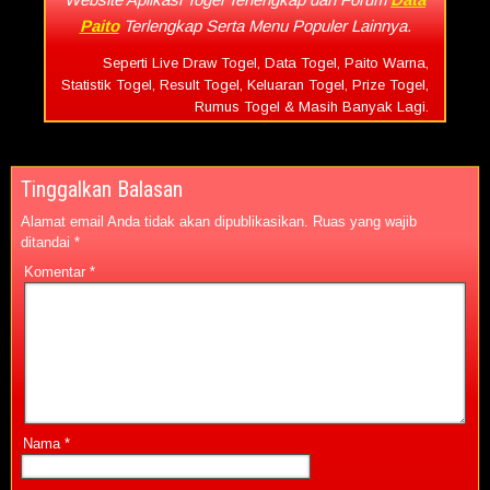
Paito
Terlengkap Serta Menu Populer Lainnya.
Seperti Live Draw Togel, Data Togel, Paito Warna,
Statistik Togel, Result Togel, Keluaran Togel, Prize Togel,
Rumus Togel & Masih Banyak Lagi.
Tinggalkan Balasan
Alamat email Anda tidak akan dipublikasikan.
Ruas yang wajib
ditandai
*
Komentar
*
Nama
*