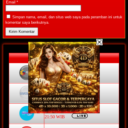
Email
*
Simpan nama, email, dan situs web saya pada peramban ini untuk
komentar saya berikutnya.