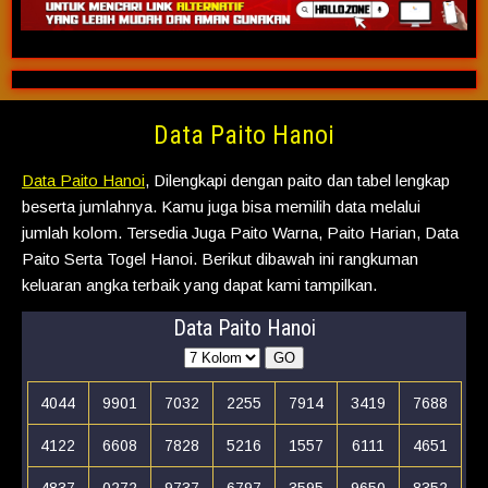
Data Paito Hanoi
Data Paito Hanoi
, Dilengkapi dengan paito dan tabel lengkap
beserta jumlahnya. Kamu juga bisa memilih data melalui
jumlah kolom. Tersedia Juga Paito Warna, Paito Harian, Data
Paito Serta Togel Hanoi. Berikut dibawah ini rangkuman
keluaran angka terbaik yang dapat kami tampilkan.
Data Paito Hanoi
GO
4044
9901
7032
2255
7914
3419
7688
4122
6608
7828
5216
1557
6111
4651