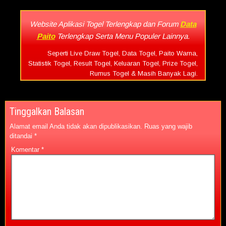
Website Aplikasi Togel Terlengkap dan Forum
Data
Paito
Terlengkap Serta Menu Populer Lainnya.
Seperti Live Draw Togel, Data Togel, Paito Warna,
Statistik Togel, Result Togel, Keluaran Togel, Prize Togel,
Rumus Togel & Masih Banyak Lagi.
Tinggalkan Balasan
Alamat email Anda tidak akan dipublikasikan.
Ruas yang wajib
ditandai
*
Komentar
*