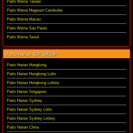
Paito Warna Taiwan
Paito Warna Magnum Cambodia
Paito Warna Macau
Paito Warna Sao Paulo
Paito Warna Seoul
Paito Harian 4DP GROUP
Paito Harian Hongkong
Paito Harian Hongkong Lotto
Paito Harian Hongkong Lottery
Paito Harian Singapore
Paito Harian Sydney
Paito Harian Sydney Lotto
Paito Harian Sydney Lottery
Paito Harian China