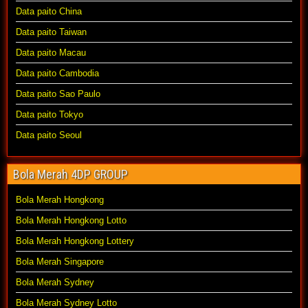
Data paito China
Data paito Taiwan
Data paito Macau
Data paito Cambodia
Data paito Sao Paulo
Data paito Tokyo
Data paito Seoul
Bola Merah 4DP GROUP
Bola Merah Hongkong
Bola Merah Hongkong Lotto
Bola Merah Hongkong Lottery
Bola Merah Singapore
Bola Merah Sydney
Bola Merah Sydney Lotto