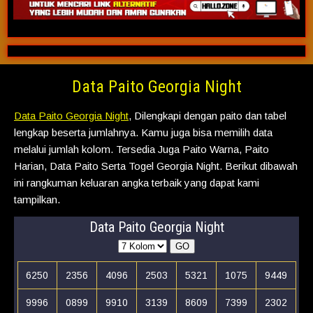
Data Paito Georgia Night
Data Paito Georgia Night
, Dilengkapi dengan paito dan tabel
lengkap beserta jumlahnya. Kamu juga bisa memilih data
melalui jumlah kolom. Tersedia Juga Paito Warna, Paito
Harian, Data Paito Serta Togel Georgia Night. Berikut dibawah
ini rangkuman keluaran angka terbaik yang dapat kami
tampilkan.
Data Paito Georgia Night
GO
6250
2356
4096
2503
5321
1075
9449
9996
0899
9910
3139
8609
7399
2302