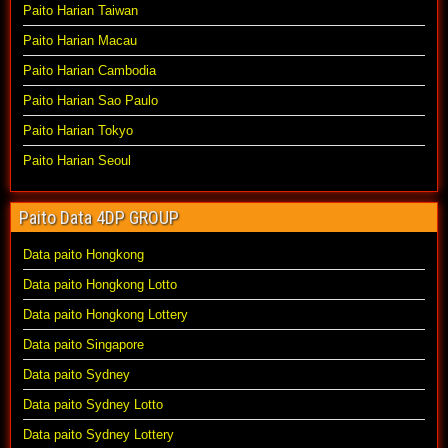
Paito Harian Taiwan
Paito Harian Macau
Paito Harian Cambodia
Paito Harian Sao Paulo
Paito Harian Tokyo
Paito Harian Seoul
Paito Data 4DP GROUP
Data paito Hongkong
Data paito Hongkong Lotto
Data paito Hongkong Lottery
Data paito Singapore
Data paito Sydney
Data paito Sydney Lotto
Data paito Sydney Lottery