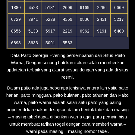
1880
4523
5131
2606
6169
2286
0669
0729
2941
6228
4369
0836
2451
5217
8656
5133
5917
2219
0962
9191
6480
6893
3633
5091
5583
Data Paito Georgia Evening persembahan dari Situs Paito
Warna, Dengan senang hati kami akan selalu memberikan
updatetan terbaik yang akurat sesuai dengan yang ada di situs
resmi.
Dalam paito ada juga beberapa jenisnya antara lain yaitu paito
harian, paito mingguan, paito bulanan, paito tahunan dan Paito
warna, paito warna adalah salah satu paito yang paling
populer di karenakan di sajikan dalam bentuk tabel dan masing
– masing tabel dapat di berikan warna agar para pemain bisa
untuk membuat tarikan togel dengan cara memberi warna –
warni pada masing – masing nomor tabel.