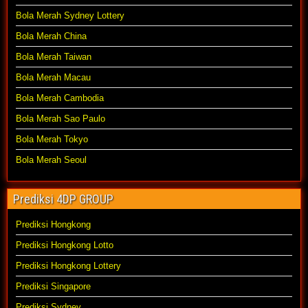
Bola Merah Sydney Lottery
Bola Merah China
Bola Merah Taiwan
Bola Merah Macau
Bola Merah Cambodia
Bola Merah Sao Paulo
Bola Merah Tokyo
Bola Merah Seoul
Prediksi 4DP GROUP
Prediksi Hongkong
Prediksi Hongkong Lotto
Prediksi Hongkong Lottery
Prediksi Singapore
Prediksi Sydney