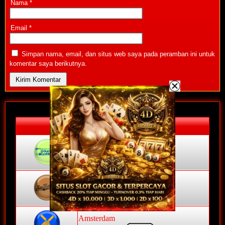
Nama
*
Email
*
Simpan nama, email, dan situs web saya pada peramban ini untuk
komentar saya berikutnya.