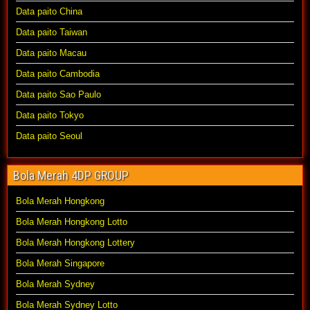
Data paito China
Data paito Taiwan
Data paito Macau
Data paito Cambodia
Data paito Sao Paulo
Data paito Tokyo
Data paito Seoul
Bola Merah 4DP GROUP
Bola Merah Hongkong
Bola Merah Hongkong Lotto
Bola Merah Hongkong Lottery
Bola Merah Singapore
Bola Merah Sydney
Bola Merah Sydney Lotto