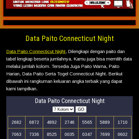
Data Paito Connecticut Night
Data Paito Connecticut Night
, Dilengkapi dengan paito dan
tabel lengkap beserta jumlahnya. Kamu juga bisa memilih data
melalui jumlah kolom. Tersedia Juga Paito Warna, Paito
Harian, Data Paito Serta Togel Connecticut Night. Berikut
dibawah ini rangkuman keluaran angka terbaik yang dapat
kami tampilkan.
Data Paito Connecticut Night
GO
2682
6872
4892
2746
5565
5889
1710
7063
7336
8525
0035
0347
7699
0602