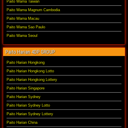
Paito Warna Taiwan
Paito Warna Magnum Cambodia
Paito Warna Macau
Paito Warna Sao Paulo
Paito Warna Seoul
Paito Harian 4DP GROUP
Paito Harian Hongkong
Paito Harian Hongkong Lotto
Paito Harian Hongkong Lottery
Paito Harian Singapore
Paito Harian Sydney
Paito Harian Sydney Lotto
Paito Harian Sydney Lottery
Paito Harian China