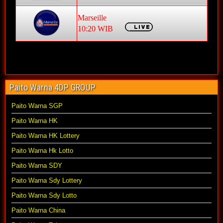
Paito Warna 4DP GROUP
Paito Warna SGP
Paito Warna HK
Paito Warna HK Lottery
Paito Warna Hk Lotto
Paito Warna SDY
Paito Warna Sdy Lottery
Paito Warna Sdy Lotto
Paito Warna China