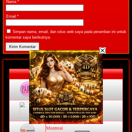
Nama
*
Email
*
Simpan nama, email, dan situs web saya pada peramban ini untuk
komentar saya berikutnya.