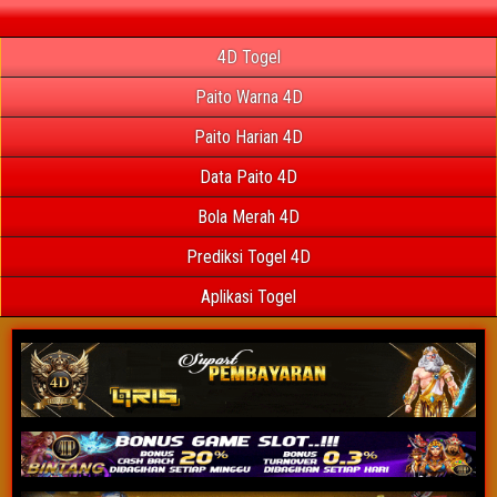
4D Togel
Paito Warna 4D
Paito Harian 4D
Data Paito 4D
Bola Merah 4D
Prediksi Togel 4D
Aplikasi Togel