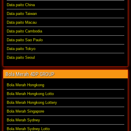
Data paito China
Data paito Taiwan
Data paito Macau
Data paito Cambodia
Data paito Sao Paulo
Data paito Tokyo
Data paito Seoul
Bola Merah 4DP GROUP
Bola Merah Hongkong
Bola Merah Hongkong Lotto
Bola Merah Hongkong Lottery
Bola Merah Singapore
Bola Merah Sydney
Bola Merah Sydney Lotto