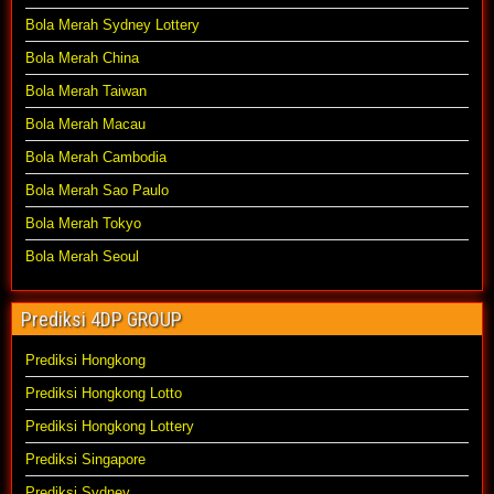
Bola Merah Sydney Lottery
Bola Merah China
Bola Merah Taiwan
Bola Merah Macau
Bola Merah Cambodia
Bola Merah Sao Paulo
Bola Merah Tokyo
Bola Merah Seoul
Prediksi 4DP GROUP
Prediksi Hongkong
Prediksi Hongkong Lotto
Prediksi Hongkong Lottery
Prediksi Singapore
Prediksi Sydney