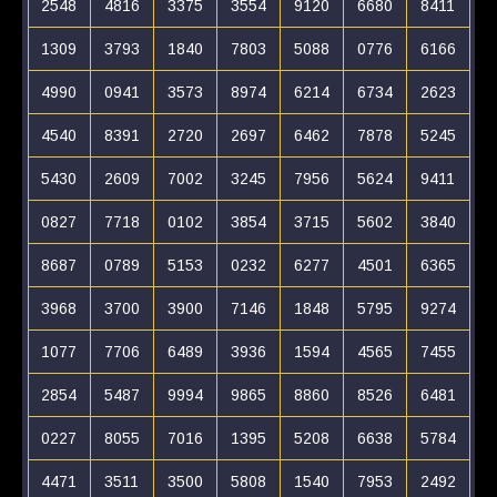
2548
4816
3375
3554
9120
6680
8411
1309
3793
1840
7803
5088
0776
6166
4990
0941
3573
8974
6214
6734
2623
4540
8391
2720
2697
6462
7878
5245
5430
2609
7002
3245
7956
5624
9411
0827
7718
0102
3854
3715
5602
3840
8687
0789
5153
0232
6277
4501
6365
3968
3700
3900
7146
1848
5795
9274
1077
7706
6489
3936
1594
4565
7455
2854
5487
9994
9865
8860
8526
6481
0227
8055
7016
1395
5208
6638
5784
4471
3511
3500
5808
1540
7953
2492