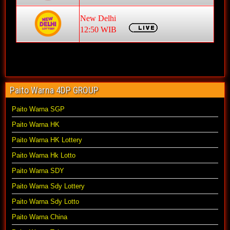
Paito Warna 4DP GROUP
Paito Warna SGP
Paito Warna HK
Paito Warna HK Lottery
Paito Warna Hk Lotto
Paito Warna SDY
Paito Warna Sdy Lottery
Paito Warna Sdy Lotto
Paito Warna China