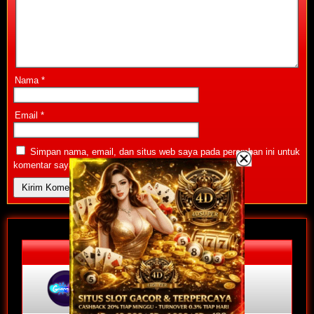
Nama
*
Email
*
Simpan nama, email, dan situs web saya pada peramban ini untuk
komentar saya berikutnya.