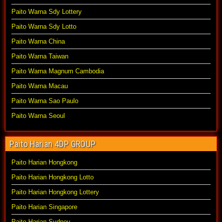
Paito Warna Sdy Lottery
Paito Warna Sdy Lotto
Paito Warna China
Paito Warna Taiwan
Paito Warna Magnum Cambodia
Paito Warna Macau
Paito Warna Sao Paulo
Paito Warna Seoul
Paito Harian 4DP GROUP
Paito Harian Hongkong
Paito Harian Hongkong Lotto
Paito Harian Hongkong Lottery
Paito Harian Singapore
Paito Harian Sydney