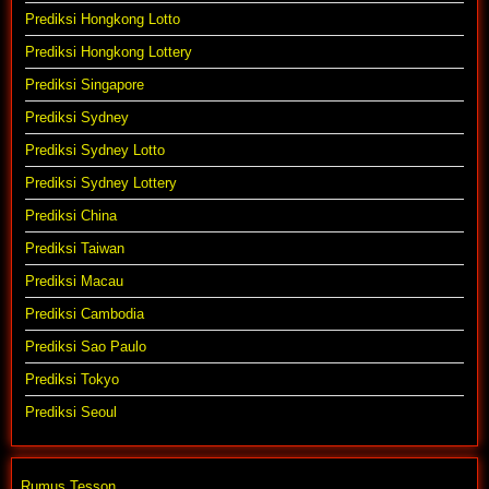
Prediksi Hongkong Lotto
Prediksi Hongkong Lottery
Prediksi Singapore
Prediksi Sydney
Prediksi Sydney Lotto
Prediksi Sydney Lottery
Prediksi China
Prediksi Taiwan
Prediksi Macau
Prediksi Cambodia
Prediksi Sao Paulo
Prediksi Tokyo
Prediksi Seoul
Rumus Tesson