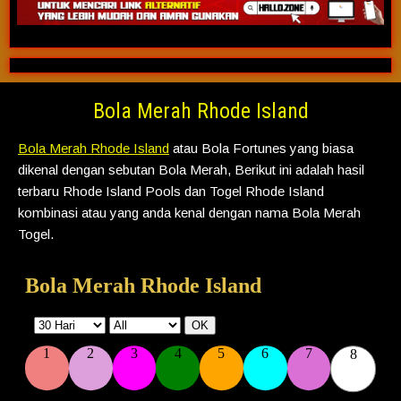
Bola Merah Rhode Island
Bola Merah Rhode Island
atau Bola Fortunes yang biasa
dikenal dengan sebutan Bola Merah, Berikut ini adalah hasil
terbaru Rhode Island Pools dan Togel Rhode Island
kombinasi atau yang anda kenal dengan nama Bola Merah
Togel.