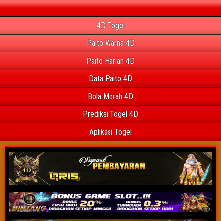
4D Togel
Paito Warna 4D
Paito Harian 4D
Data Paito 4D
Bola Merah 4D
Prediksi Togel 4D
Aplikasi Togel