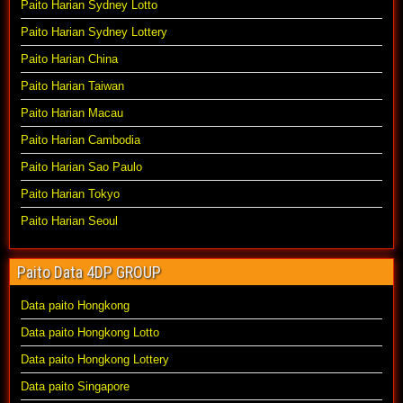
Paito Harian Sydney Lotto
Paito Harian Sydney Lottery
Paito Harian China
Paito Harian Taiwan
Paito Harian Macau
Paito Harian Cambodia
Paito Harian Sao Paulo
Paito Harian Tokyo
Paito Harian Seoul
Paito Data 4DP GROUP
Data paito Hongkong
Data paito Hongkong Lotto
Data paito Hongkong Lottery
Data paito Singapore