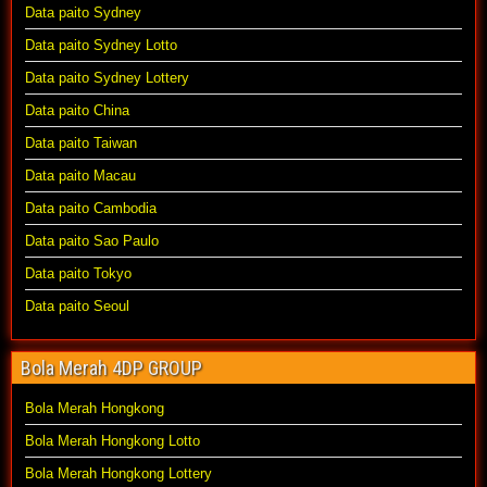
Data paito Sydney
Data paito Sydney Lotto
Data paito Sydney Lottery
Data paito China
Data paito Taiwan
Data paito Macau
Data paito Cambodia
Data paito Sao Paulo
Data paito Tokyo
Data paito Seoul
Bola Merah 4DP GROUP
Bola Merah Hongkong
Bola Merah Hongkong Lotto
Bola Merah Hongkong Lottery