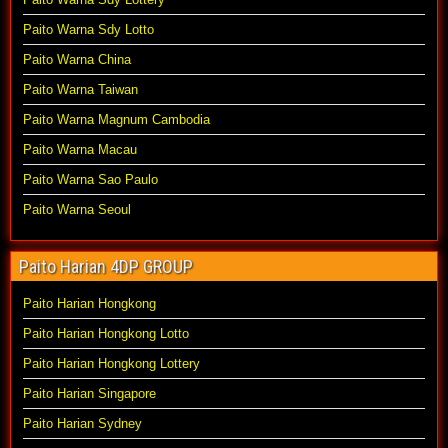
Paito Warna Sdy Lotto
Paito Warna China
Paito Warna Taiwan
Paito Warna Magnum Cambodia
Paito Warna Macau
Paito Warna Sao Paulo
Paito Warna Seoul
Paito Harian 4DP GROUP
Paito Harian Hongkong
Paito Harian Hongkong Lotto
Paito Harian Hongkong Lottery
Paito Harian Singapore
Paito Harian Sydney