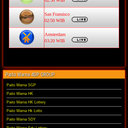
Paito Warna 4DP GROUP
Paito Warna SGP
Paito Warna HK
Paito Warna HK Lottery
Paito Warna Hk Lotto
Paito Warna SDY
Paito Warna Sdy Lottery