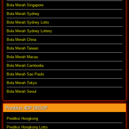
Bola Merah Singapore
Bola Merah Sydney
Bola Merah Sydney Lotto
Bola Merah Sydney Lottery
Bola Merah China
Bola Merah Taiwan
Bola Merah Macau
Bola Merah Cambodia
Bola Merah Sao Paulo
Bola Merah Tokyo
Bola Merah Seoul
Prediksi 4DP GROUP
Prediksi Hongkong
Prediksi Hongkong Lotto