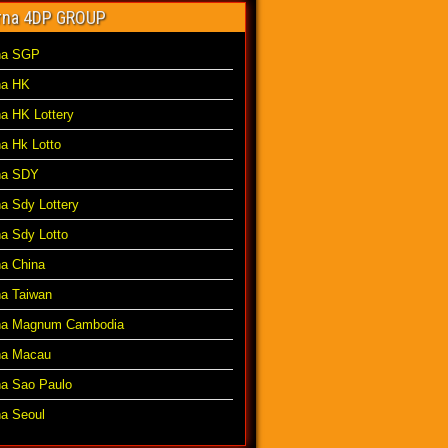
rna 4DP GROUP
na SGP
na HK
a HK Lottery
a Hk Lotto
na SDY
a Sdy Lottery
a Sdy Lotto
na China
na Taiwan
na Magnum Cambodia
na Macau
na Sao Paulo
na Seoul