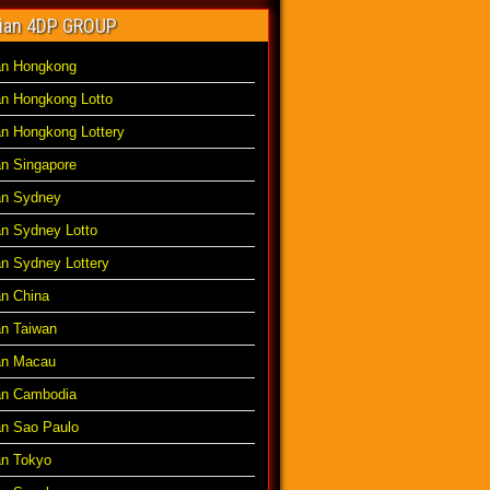
rian 4DP GROUP
an Hongkong
an Hongkong Lotto
an Hongkong Lottery
an Singapore
an Sydney
an Sydney Lotto
an Sydney Lottery
an China
an Taiwan
an Macau
an Cambodia
an Sao Paulo
an Tokyo