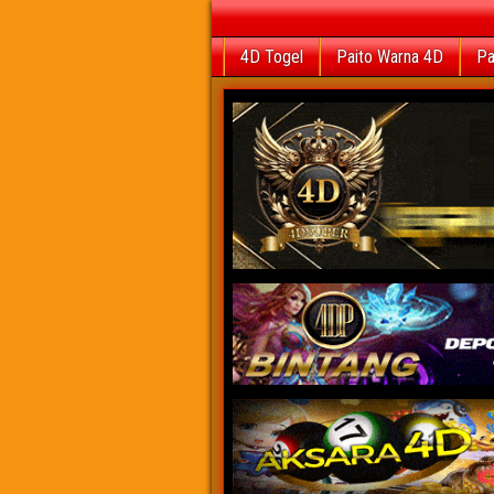
4D Togel
Paito Warna 4D
Pa