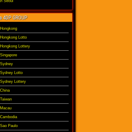
an Seoul
ta 4DP GROUP
o Hongkong
 Hongkong Lotto
 Hongkong Lottery
 Singapore
 Sydney
 Sydney Lotto
 Sydney Lottery
 China
 Taiwan
o Macau
o Cambodia
 Sao Paulo