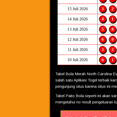
Tabel Bola Merah North Carolina Ev
salah satu Aplikasi Togel terbaik ka
pengunjung situs karena situs ini m
Tabel Paito Bola seperti ini akan s
mengetahui no result pengeluaran t