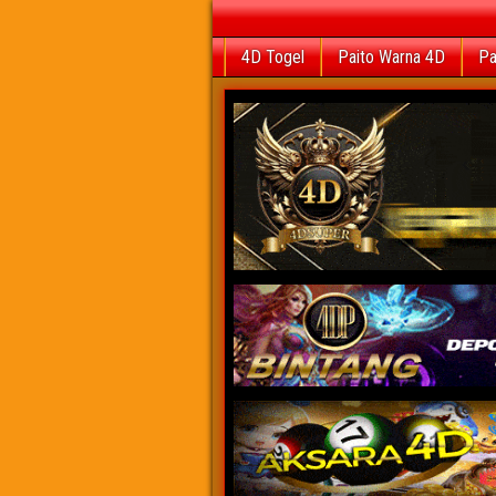
4D Togel
Paito Warna 4D
Pa