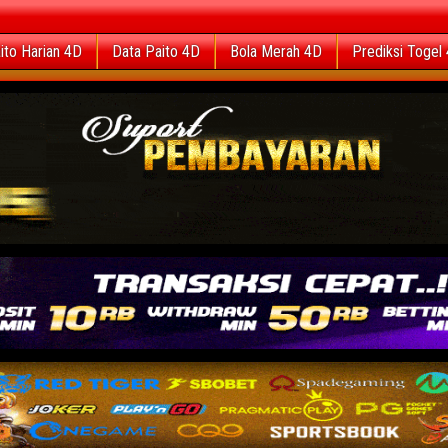
ito Harian 4D
Data Paito 4D
Bola Merah 4D
Prediksi Togel