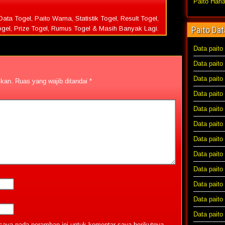
Paito Hari
ata Togel, Paito Warna, Statistik Togel, Result Togel,
ogel, Prize Togel, Rumus Togel & Masih Banyak Lagi.
Paito Da
Data pait
Data paito
Data paito
ikan.
Ruas yang wajib ditandai
*
Data paito
Data paito
Data paito
Data paito
Data paito
Data paito
Data pait
Data pait
Data paito
saya pada peramban ini untuk komentar saya berikutnya.