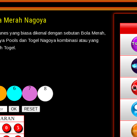
a Merah Nagoya
unes yang biasa dikenal dengan sebutan Bola Merah,
agoya Pools dan Togel Nagoya kombinasi atau yang
h Togel.