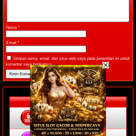
Nama
*
Email
*
Simpan nama, email, dan situs web saya pada peramban ini untuk
komentar saya berikutnya.