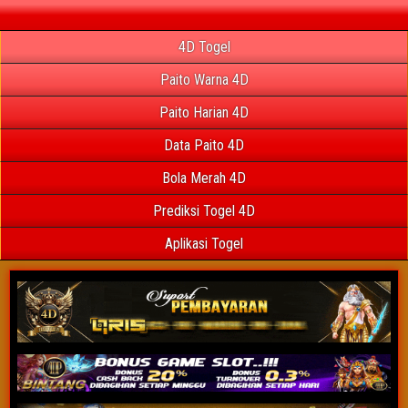
4D Togel
Paito Warna 4D
Paito Harian 4D
Data Paito 4D
Bola Merah 4D
Prediksi Togel 4D
Aplikasi Togel