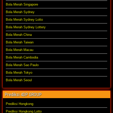
Bola Merah Singapore
Bola Merah Sydney
Bola Merah Sydney Lotto
Bola Merah Sydney Lottery
Bola Merah China
Bola Merah Taiwan
Bola Merah Macau
Bola Merah Cambodia
Bola Merah Sao Paulo
Bola Merah Tokyo
Bola Merah Seoul
Prediksi 4DP GROUP
Prediksi Hongkong
Prediksi Hongkong Lotto