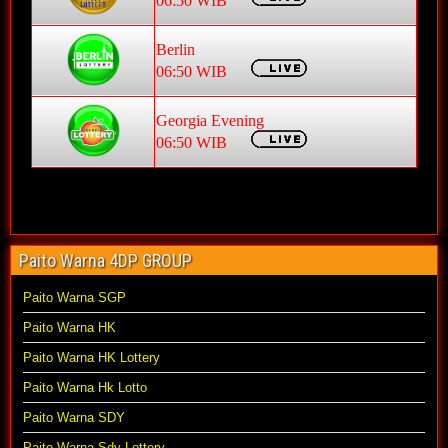
Paito Warna 4DP GROUP
Paito Warna SGP
Paito Warna HK
Paito Warna HK Lottery
Paito Warna Hk Lotto
Paito Warna SDY
Paito Warna Sdy Lottery