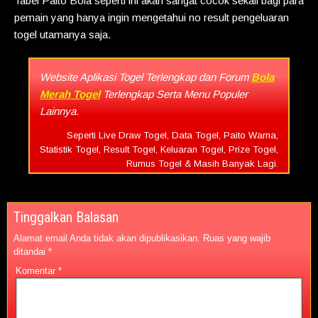
Tabel Paito Bola seperti ini akan sangat cocok sekali bagi para
pemain yang hanya ingin mengetahui no result pengeluaran
togel utamanya saja.
Website Aplikasi Togel Terlengkap dan Forum
Bola
Merah Togel
Terlengkap Serta Menu Populer
Lainnya.
Seperti Live Draw Togel, Data Togel, Paito Warna,
Statistik Togel, Result Togel, Keluaran Togel, Prize Togel,
Rumus Togel & Masih Banyak Lagi.
Tinggalkan Balasan
Alamat email Anda tidak akan dipublikasikan.
Ruas yang wajib
ditandai
*
Komentar
*