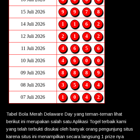
Tabel Bola Merah Delaware Day yang teman-teman lihat
berikut ini merupakan salah satu Aplikasi Togel terbaik kami
yang telah terbukti disukai oleh banyak orang pengunjung situs
karena situs ini menampilkan secara langsung 1 prize nya