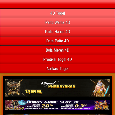
4D Togel
Paito Warna 4D
Paito Harian 4D
Data Paito 4D
Bola Merah 4D
Prediksi Togel 4D
Aplikasi Togel