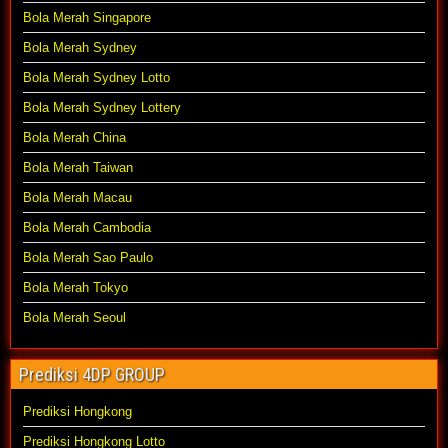
Bola Merah Singapore
Bola Merah Sydney
Bola Merah Sydney Lotto
Bola Merah Sydney Lottery
Bola Merah China
Bola Merah Taiwan
Bola Merah Macau
Bola Merah Cambodia
Bola Merah Sao Paulo
Bola Merah Tokyo
Bola Merah Seoul
Prediksi 4DP GROUP
Prediksi Hongkong
Prediksi Hongkong Lotto