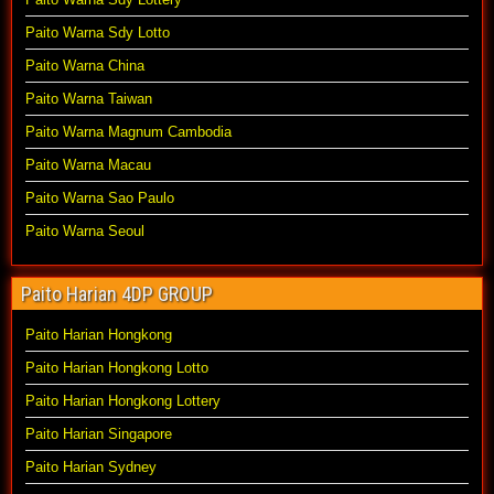
Paito Warna Sdy Lotto
Paito Warna China
Paito Warna Taiwan
Paito Warna Magnum Cambodia
Paito Warna Macau
Paito Warna Sao Paulo
Paito Warna Seoul
Paito Harian 4DP GROUP
Paito Harian Hongkong
Paito Harian Hongkong Lotto
Paito Harian Hongkong Lottery
Paito Harian Singapore
Paito Harian Sydney