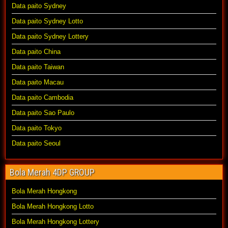
Data paito Sydney
Data paito Sydney Lotto
Data paito Sydney Lottery
Data paito China
Data paito Taiwan
Data paito Macau
Data paito Cambodia
Data paito Sao Paulo
Data paito Tokyo
Data paito Seoul
Bola Merah 4DP GROUP
Bola Merah Hongkong
Bola Merah Hongkong Lotto
Bola Merah Hongkong Lottery