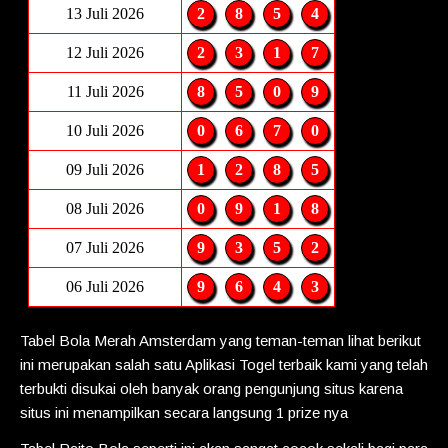
Tabel Bola Merah Amsterdam yang teman-teman lihat berikut
ini merupakan salah satu Aplikasi Togel terbaik kami yang telah
terbukti disukai oleh banyak orang pengunjung situs karena
situs ini menampilkan secara langsung 1 prize nya