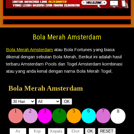
Bola Merah Amsterdam
Bola Merah Amsterdam
atau Bola Fortunes yang biasa
dikenal dengan sebutan Bola Merah, Berikut ini adalah hasil
terbaru Amsterdam Pools dan Togel Amsterdam kombinasi
atau yang anda kenal dengan nama Bola Merah Togel.