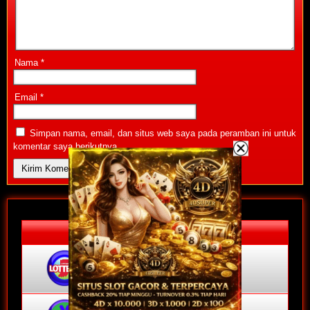
Nama
*
Email
*
Simpan nama, email, dan situs web saya pada peramban ini untuk
komentar saya berikutnya.