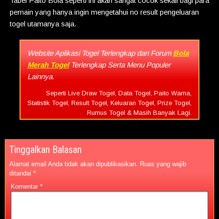
Tabel Paito Bola seperti ini akan sangat cocok sekali bagi para
pemain yang hanya ingin mengetahui no result pengeluaran
togel utamanya saja.
Website Aplikasi Togel Terlengkap dan Forum
Bola
Merah Togel
Terlengkap Serta Menu Populer
Lainnya.
Seperti Live Draw Togel, Data Togel, Paito Warna,
Statistik Togel, Result Togel, Keluaran Togel, Prize Togel,
Rumus Togel & Masih Banyak Lagi.
Tinggalkan Balasan
Alamat email Anda tidak akan dipublikasikan.
Ruas yang wajib
ditandai
*
Komentar
*